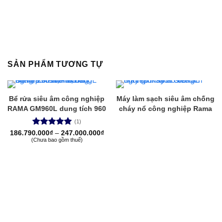
SẢN PHẨM TƯƠNG TỰ
Bể rửa siêu âm công nghiệp
Máy làm sạch siêu âm chống
RAMA GM960L dung tích 960
cháy nổ công nghiệp Rama
lít, công suất 7200W, 40kHz
GM-CC
(1)
Được xếp
Khoảng
186.790.000
₫
–
247.000.000
₫
giá:
(Chưa bao gồm thuế)
hạng
5.00
từ
5 sao
186.790.000₫
đến
247.000.000₫