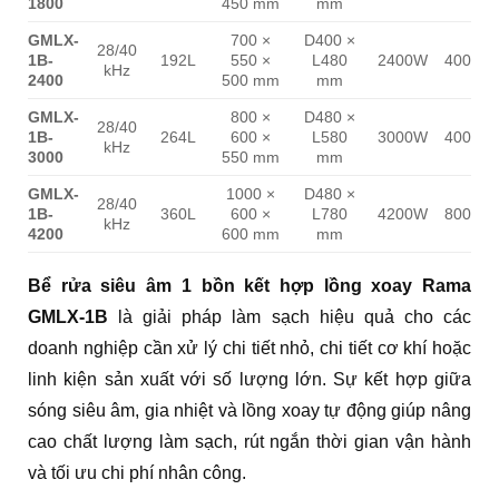
1800
450 mm
mm
GMLX-
700 ×
D400 ×
28/40
1B-
192L
550 ×
L480
2400W
4000W
kHz
2400
500 mm
mm
GMLX-
800 ×
D480 ×
28/40
1B-
264L
600 ×
L580
3000W
4000W
kHz
3000
550 mm
mm
GMLX-
1000 ×
D480 ×
28/40
1B-
360L
600 ×
L780
4200W
8000W
kHz
4200
600 mm
mm
Bể rửa siêu âm 1 bồn kết hợp lồng xoay Rama
GMLX-1B
là giải pháp làm sạch hiệu quả cho các
doanh nghiệp cần xử lý chi tiết nhỏ, chi tiết cơ khí hoặc
linh kiện sản xuất với số lượng lớn. Sự kết hợp giữa
sóng siêu âm, gia nhiệt và lồng xoay tự động giúp nâng
cao chất lượng làm sạch, rút ngắn thời gian vận hành
và tối ưu chi phí nhân công.