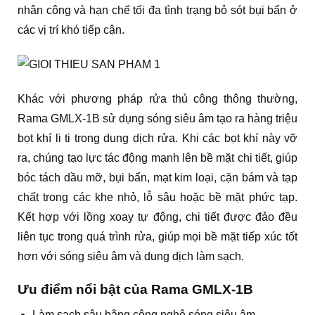
nhân công và hạn chế tối đa tình trạng bỏ sót bụi bẩn ở
các vị trí khó tiếp cận.
Khác với phương pháp rửa thủ công thông thường,
Rama GMLX-1B sử dụng sóng siêu âm tạo ra hàng triệu
bọt khí li ti trong dung dịch rửa. Khi các bọt khí này vỡ
ra, chúng tạo lực tác động mạnh lên bề mặt chi tiết, giúp
bóc tách dầu mỡ, bụi bẩn, mạt kim loại, cặn bám và tạp
chất trong các khe nhỏ, lỗ sâu hoặc bề mặt phức tạp.
Kết hợp với lồng xoay tự động, chi tiết được đảo đều
liên tục trong quá trình rửa, giúp mọi bề mặt tiếp xúc tốt
hơn với sóng siêu âm và dung dịch làm sạch.
Ưu điểm nổi bật của Rama GMLX-1B
Làm sạch sâu bằng công nghệ sóng siêu âm