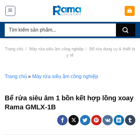
Chuyển
đến
nội
Tìm
dung
kiếm:
Trang chủ
/
Máy rửa siêu âm công nghiệp
/
Bể rửa dụng cụ & thiết bị
y tế
Trang chủ
»
Máy rửa siêu âm công nghiệp
Bể rửa siêu âm 1 bồn kết hợp lồng xoay
Rama GMLX-1B