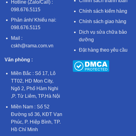
Chính sách thanh toán
Hotline (Zalo/Call) :
098.676.5115
Chính sách kiểm hàng
Phản ánh/ Khiếu nại:
Chính sách giao hàng
098.676.5115
Dịch vụ sửa chữa bảo
Mail :
dưỡng
cskh@rama.com.vn
Đặt hàng theo yêu cầu
Văn phòng :
Miền Bắc : Số 17, Lô
TT02, HD Mon City,
Ngõ 2, Phố Hàm Nghi
,P. Từ Liêm, TP.Hà Nội
Miền Nam : Số 52
Đường số 36, KĐT Vạn
Phúc, P. Hiệp Bình, TP.
Hồ Chí Minh