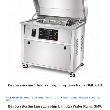
Bể rửa siêu âm 1 bồn kết hợp lồng xoay Rama GMLX-1B
Bể rửa siêu âm làm sạch chip bán dẫn Wafer Rama GMW