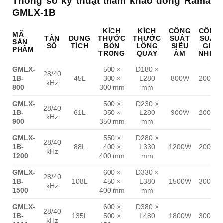
Thông số kỹ thuật tham khảo dòng Rama
GMLX-1B
KÍCH
KÍCH
CÔNG
CÔNG
MÃ
TẦN
DUNG
THƯỚC
THƯỚC
SUẤT
SUẤT
SẢN
SỐ
TÍCH
BỒN
LỒNG
SIÊU
GIA
PHẨM
TRONG
QUAY
ÂM
NHIỆT
GMLX-
500 ×
D180 ×
28/40
1B-
45L
300 ×
L280
800W
2000W
kHz
800
300 mm
mm
GMLX-
500 ×
D230 ×
28/40
1B-
61L
350 ×
L280
900W
2000W
kHz
900
350 mm
mm
GMLX-
550 ×
D280 ×
28/40
1B-
88L
400 ×
L330
1200W
2000W
kHz
1200
400 mm
mm
GMLX-
600 ×
D330 ×
28/40
1B-
108L
450 ×
L380
1500W
3000W
kHz
1500
400 mm
mm
GMLX-
600 ×
D380 ×
28/40
1B-
135L
500 ×
L480
1800W
3000W
kHz