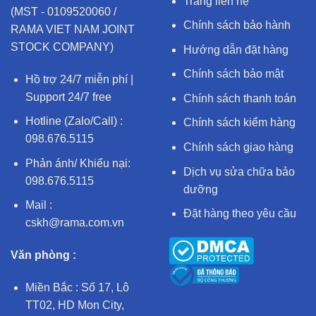
Trang liên hệ
(MST - 0109520060 /
Chính sách bảo hành
RAMA VIET NAM JOINT
STOCK COMPANY)
Hướng dẫn đặt hàng
Chính sách bảo mật
Hồ trợ 24/7 miễn phí |
Support 24/7 free
Chính sách thanh toán
Hotline (Zalo/Call) :
Chính sách kiểm hàng
098.676.5115
Chính sách giao hàng
Phản ánh/ Khiếu nại:
Dịch vụ sửa chữa bảo
098.676.5115
dưỡng
Mail :
Đặt hàng theo yêu cầu
cskh@rama.com.vn
Văn phòng :
Miền Bắc : Số 17, Lô
TT02, HD Mon City,