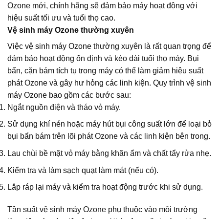
Ozone mới, chính hãng sẽ đảm bảo máy hoạt động với
hiệu suất tối ưu và tuổi thọ cao.
Vệ sinh máy Ozone thường xuyên
Việc vệ sinh máy Ozone thường xuyên là rất quan trọng để
đảm bảo hoạt động ổn định và kéo dài tuổi thọ máy. Bụi
bẩn, cặn bám tích tụ trong máy có thể làm giảm hiệu suất
phát Ozone và gây hư hỏng các linh kiện. Quy trình vệ sinh
máy Ozone bao gồm các bước sau:
Ngắt nguồn điện và tháo vỏ máy.
Sử dụng khí nén hoặc máy hút bụi công suất lớn để loại bỏ
bụi bẩn bám trên lõi phát Ozone và các linh kiện bên trong.
Lau chùi bề mặt vỏ máy bằng khăn ẩm và chất tẩy rửa nhẹ.
Kiểm tra và làm sạch quạt làm mát (nếu có).
Lắp ráp lại máy và kiểm tra hoạt động trước khi sử dụng.
Tần suất vệ sinh máy Ozone phụ thuộc vào môi trường