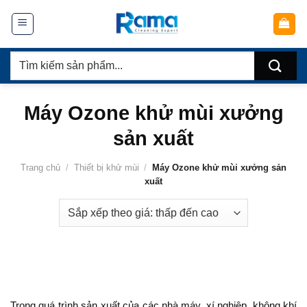
Chuyển
đến
nội
Tìm
dung
kiếm:
Máy Ozone khử mùi xưởng
sản xuất
Trang chủ
/
Thiết bị khử mùi
/
Máy Ozone khử mùi xưởng sản
xuất
Trong quá trình sản xuất của các nhà máy, xí nghiệp, không khí