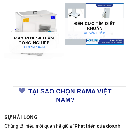
ĐÈN CỰC TÍM DIỆT
KHUẨN
41 SẢN PHẨM
MÁY RỬA SIÊU ÂM
CÔNG NGHIỆP
34 SẢN PHẨM
TẠI SAO CHỌN RAMA VIỆT
NAM?
SỰ HÀI LÒNG
Chúng tôi hiểu mối quan hệ giữa “
Phát triển của doanh