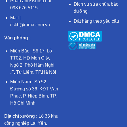
Phản ánh/ Khiếu nại:
Dịch vụ sửa chữa bảo
098.676.5115
dưỡng
Mail :
Đặt hàng theo yêu cầu
cskh@rama.com.vn
Văn phòng :
Miền Bắc : Số 17, Lô
TT02, HD Mon City,
Ngõ 2, Phố Hàm Nghi
,P. Từ Liêm, TP.Hà Nội
Miền Nam : Số 52
Đường số 36, KĐT Vạn
Phúc, P. Hiệp Bình, TP.
Hồ Chí Minh
Địa chỉ xưởng :
Lô 33 khu
công nghiệp Lại Yên,