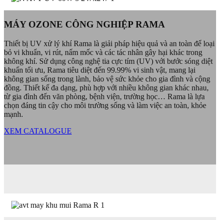
MÁY OZONE CÔNG NGHIỆP RAMA
Thiết bị UV xử lý khí Rama là giải pháp hiệu quả và an toàn để loại
bỏ vi khuẩn, vi rút, nấm mốc và các tác nhân gây hại khác trong
không khí. Sử dụng công nghệ tia cực tím (UV) với bước sóng diệt
khuẩn tối ưu, Rama tiêu diệt đến 99.99% vi sinh vật, mang lại
không gian sống trong lành, bảo vệ sức khỏe cho gia đình và cộng
đồng. Thiết kế đa dạng, phù hợp với nhiều không gian khác nhau,
từ gia đình đến văn phòng, bệnh viện, trường học… Rama là lựa
chọn đáng tin cậy cho môi trường sống và làm việc an toàn, khỏe
mạnh.
XEM CATALOGUE