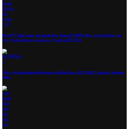
Đèn UVC khử trùng phòng di động Rama UV-60W được lựa chọn cho khu
vực vệ sinh phục vụ chăm sóc vết mổ tại TP.HCM
Máy rửa bát công nghiệp công suất lớn Rama RC15000SX cho nhà ăn công
nhân