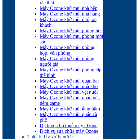
rác thải
Máy Ozone khử mùi nhà bếp
Máy Ozone khử mùi nhà hàng
Máy Ozone khử mùi ô tô, xe
khách
Máy Ozone khử mùi phòng học
Máy Ozone khử mùi phòng mới
sơn
Máy Ozone khử mùi phòng
họp, văn phòng
Máy Ozone khử mùi phòng
người già
Máy Ozone khử mùi phòng tập
thể hình
Máy Ozone khử mùi quán bar
Máy Ozone khử mùi nhà kho
Máy Ozone khử mùi vật nuôi
Máy Ozone khử mùi quán nét,
tiệm game
Máy Ozone khử mùi tầng hầm
Máy Ozone khử mùi quán cà
phê
Dịch vụ cho thuê máy Ozone
Dịch vụ sửa chữa máy Ozone
Thiết bị Uv xử lý nước