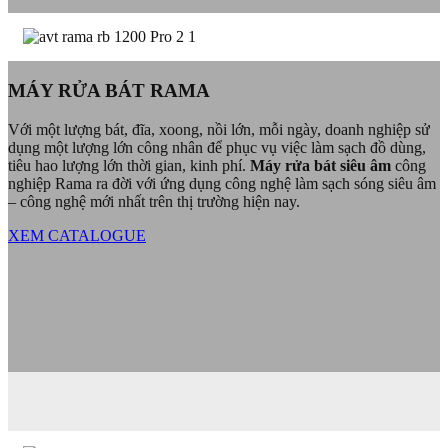
MÁY RỬA BÁT RAMA
Với một lượng bát, đĩa, xoong, nồi lớn, mỗi ngày, doanh nghiệp sử
dụng một lượng lớn công nhân để phục vụ việc làm sạch đồ dùng,
tiêu hao lượng lớn thời gian, kinh phí.
Máy rửa bát siêu âm
công
nghiệp Rama ra đời với ứng dụng công nghệ làm sạch sóng siêu âm
– công nghệ mới nhất trên thị trường hiện nay.
XEM CATALOGUE