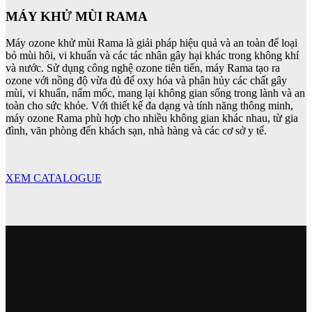
MÁY KHỬ MÙI RAMA
Máy ozone khử mùi Rama là giải pháp hiệu quả và an toàn để loại
bỏ mùi hôi, vi khuẩn và các tác nhân gây hại khác trong không khí
và nước. Sử dụng công nghệ ozone tiên tiến, máy Rama tạo ra
ozone với nồng độ vừa đủ để oxy hóa và phân hủy các chất gây
mùi, vi khuẩn, nấm mốc, mang lại không gian sống trong lành và an
toàn cho sức khỏe. Với thiết kế đa dạng và tính năng thông minh,
máy ozone Rama phù hợp cho nhiều không gian khác nhau, từ gia
đình, văn phòng đến khách sạn, nhà hàng và các cơ sở y tế.
XEM CATALOGUE
Bể rửa siêu âm & máy rửa sóng siêu âm
Rama