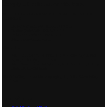
Công ty Cổ phần Rama Việt Nam
(MST - 0109520060 / RAMA VIET NAM JOINT STOCK
COMPANY)
Hồ trợ 24/7 miễn phí | Support 24/7 free
Hotline (Zalo/Call) : 098.676.5115
Phản ánh/ Khiếu nại: 098.676.5115
Mail : cskh@rama.com.vn
Văn phòng :
Miền Bắc : Số 17, Lô TT02, HD Mon City, Ngõ 2, Phố Hàm
Nghi ,P. Từ Liêm, TP.Hà Nội
Miền Nam : Số 52 Đường số 36, KĐT Vạn Phúc, P. Hiệp
Bình, TP. Hồ Chí Minh
Địa chỉ xưởng :
Lô 33 khu công nghiệp Lại Yên, X.Sơn Đồng ,
TP.Hà Nội
Liên kết khác