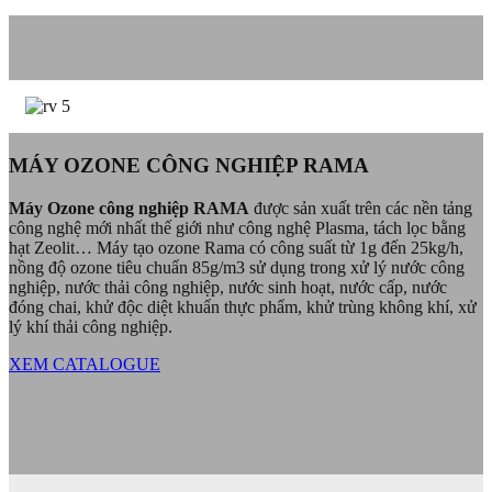
MÁY OZONE CÔNG NGHIỆP RAMA
Máy Ozone công nghiệp RAMA
được sản xuất trên các nền tảng
công nghệ mới nhất thế giới như công nghệ Plasma, tách lọc bằng
hạt Zeolit… Máy tạo ozone Rama có công suất từ 1g đến 25kg/h,
nồng độ ozone tiêu chuẩn 85g/m3 sử dụng trong xử lý nước công
nghiệp, nước thải công nghiệp, nước sinh hoạt, nước cấp, nước
đóng chai, khử độc diệt khuẩn thực phẩm, khử trùng không khí, xử
lý khí thải công nghiệp.
XEM CATALOGUE