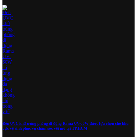
Đèn UVC khử trùng phòng di động Rama UV-60W được lựa chọn cho khu
vực vệ sinh phục vụ chăm sóc vết mổ tại TP.HCM