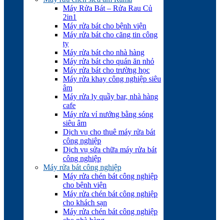
Máy Rửa Bát – Rửa Rau Củ
2in1
Máy rửa bát cho bệnh viện
Máy rửa bát cho căng tin công
ty
Máy rửa bát cho nhà hàng
Máy rửa bát cho quán ăn nhỏ
Máy rửa bát cho trường học
Máy rửa khay công nghiệp siêu
âm
Máy rửa ly quầy bar, nhà hàng
cafe
Máy rửa vỉ nướng bằng sóng
siêu âm
Dịch vụ cho thuê máy rửa bát
công nghiệp
Dịch vụ sửa chữa máy rửa bát
công nghiệp
Máy rửa bát công nghiệp
Máy rửa chén bát công nghiệp
cho bệnh viện
Máy rửa chén bát công nghiệp
cho khách sạn
Máy rửa chén bát công nghiệp