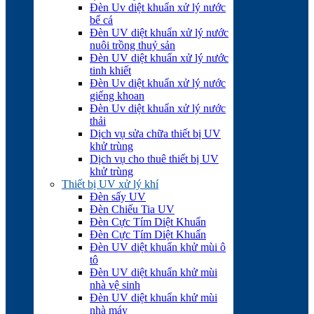
Đèn Uv diệt khuẩn xử lý nước
bể cá
Đèn UV diệt khuẩn xử lý nước
nuôi trồng thuỷ sản
Đèn UV diệt khuẩn xử lý nước
tinh khiết
Đèn Uv diệt khuẩn xử lý nước
giếng khoan
Đèn Uv diệt khuẩn xử lý nước
thải
Dịch vụ sửa chữa thiết bị UV
khử trùng
Dịch vụ cho thuê thiết bị UV
khử trùng
Thiết bị UV xử lý khí
Đèn sấy UV
Đèn Chiếu Tia UV
Đèn Cực Tím Diệt Khuẩn
Đèn Cực Tím Diệt Khuẩn
Đèn UV diệt khuẩn khử mùi ô
tô
Đèn UV diệt khuẩn khử mùi
nhà vệ sinh
Đèn UV diệt khuẩn khử mùi
nhà máy