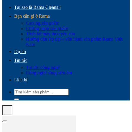
Tại sao là Rama Cleans ?
Bạn cần gì ở Rama
Catalog sản phẩm
Chứng nhận sản phẩm
Thiết kế máy theo yêu cầu
Hướng dẫn lắp đặt – vận hành sản phẩm Rama Việt
Nam
Dự án
Tin tức
Tin tức công nghệ
Công nghệ sóng siêu âm
Liên hệ
Tìm
kiếm: