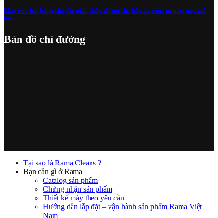
Máy rửa bát băng chuyền giải pháp tối ưu cho bếp ăn công nghiệp quy mô
lớn
Bản đồ chỉ đường
Tại sao là Rama Cleans ?
Bạn cần gì ở Rama
Catalog sản phẩm
Chứng nhận sản phẩm
Thiết kế máy theo yêu cầu
Hướng dẫn lắp đặt – vận hành sản phẩm Rama Việt
Nam