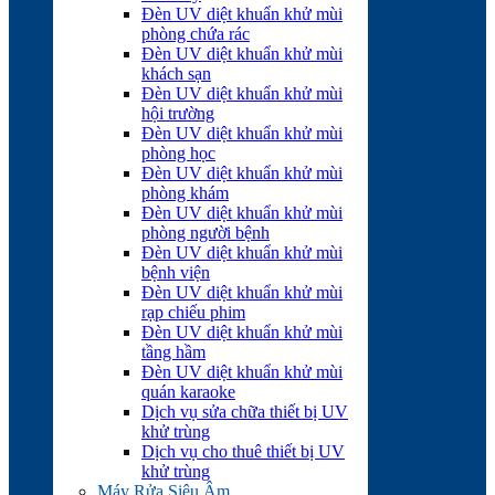
Đèn UV diệt khuẩn khử mùi
phòng chứa rác
Đèn UV diệt khuẩn khử mùi
khách sạn
Đèn UV diệt khuẩn khử mùi
hội trường
Đèn UV diệt khuẩn khử mùi
phòng học
Đèn UV diệt khuẩn khử mùi
phòng khám
Đèn UV diệt khuẩn khử mùi
phòng người bệnh
Đèn UV diệt khuẩn khử mùi
bệnh viện
Đèn UV diệt khuẩn khử mùi
rạp chiếu phim
Đèn UV diệt khuẩn khử mùi
tầng hầm
Đèn UV diệt khuẩn khử mùi
quán karaoke
Dịch vụ sửa chữa thiết bị UV
khử trùng
Dịch vụ cho thuê thiết bị UV
khử trùng
Máy Rửa Siêu Âm