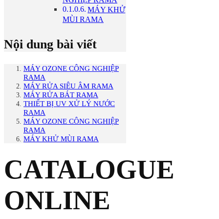
MÁY KHỬ
MÙI RAMA
Nội dung bài viết
MÁY OZONE CÔNG NGHIỆP
RAMA
MÁY RỬA SIÊU ÂM RAMA
MÁY RỬA BÁT RAMA
THIẾT BỊ UV XỬ LÝ NƯỚC
RAMA
MÁY OZONE CÔNG NGHIỆP
RAMA
MÁY KHỬ MÙI RAMA
CATALOGUE
ONLINE