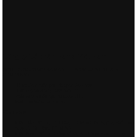
Công ty Cổ phần Rama Việt Nam
(MST - 0109520060 / RAMA VIET NAM JOINT STOCK
COMPANY)
Hồ trợ 24/7 miễn phí | Support 24/7 free
Hotline (Zalo/Call) : 098.676.5115
Phản ánh/ Khiếu nại: 098.676.5115
Mail : cskh@rama.com.vn
Văn phòng :
Miền Bắc : Số 17, Lô TT02, HD Mon City, Ngõ 2, Phố Hàm
Nghi ,P. Từ Liêm, TP.Hà Nội
Miền Nam : Số 52 Đường số 36, KĐT Vạn Phúc, P. Hiệp