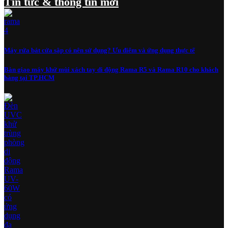
Tin tức & thông tin mới
Máy rửa bát cửa sập có nên sử dụng? Ưu điểm và ứng dụng thực tế
Bàn giao máy khử mùi xách tay di động Rama R5 và Rama R10 cho khách
hàng tại TP.HCM