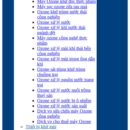
Máy Ozone khử độc thực phẩm
Máy sục ozone rửa rau quả
Ozone khử trùng nước thải
công nghiệp
Ozone xử lý nước
Ozone xử lý khí nước thải
ngành dệt
Máy ozone công nghệ thực
phẩm
Ozone xử lý mùi khí thải bếp
công nghiệp
Ozone xử lý mùi trong ống dẫn
khí
Ozone sát trùng khử trùng
chuồng trại
Ozone xử lý nguồn nước trang
trại
Ozone xử lý nước nuôi trồng
thuỷ sản
Ozone xử lý nước bị ô nhiễm
Ozone xử lý nước sản xuất
Dịch vụ sửa chữa máy Ozone
công nghiệp
Dịch vụ cho thuê máy Ozone
Thiết bị khử mùi