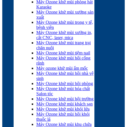
Máy Ozone khử mùi phòng hát
Karaoke
Máy Ozone khử mùi xưởng sản
xuất
Máy Ozone khử mùi trong y tế,
bệnh viện
Máy Ozone khử mùi xưởng in,
cắt CNC, laser, mica
Máy Ozone khử mùi trang trại
chăn nuôi
Máy Ozone khử mùi tiệm nail
Máy Ozone khử mùi hôi cống
rãnh
Máy ozone khử mùi ẩm mốc
Máy Ozone khử mùi hôi nhà vệ
sinh
Máy Ozone khử mùi hôi phòng
Máy Ozone khử mùi hóa chất
Salon tóc
Máy Ozone khử mùi hội trường
Máy Ozone khử mùi khách sạn
Máy Ozone khử mùi khói lửa
Máy Ozone khử mùi hôi khói
thuốc lá
Máy Ozone khử mùi khu chứa