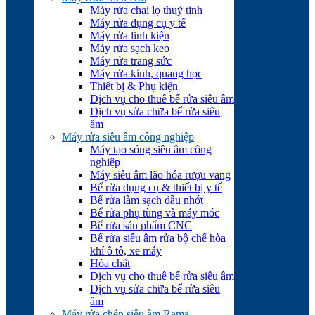
Máy rửa chai lọ thuỷ tinh
Máy rửa dụng cụ y tế
Máy rửa linh kiện
Máy rửa sạch keo
Máy rửa trang sức
Máy rửa kính, quang học
Thiết bị & Phụ kiện
Dịch vụ cho thuê bể rửa siêu âm
Dịch vụ sửa chữa bể rửa siêu
âm
Máy rửa siêu âm công nghiệp
Máy tạo sóng siêu âm công
nghiệp
Máy siêu âm lão hóa rượu vang
Bể rửa dụng cụ & thiết bị y tế
Bể rửa làm sạch dầu nhớt
Bể rửa phụ tùng và máy móc
Bể rửa sản phẩm CNC
Bể rửa siêu âm rửa bộ chế hòa
khí ô tô, xe máy
Hóa chất
Dịch vụ cho thuê bể rửa siêu âm
Dịch vụ sửa chữa bể rửa siêu
âm
Máy rửa chén siêu âm Rama