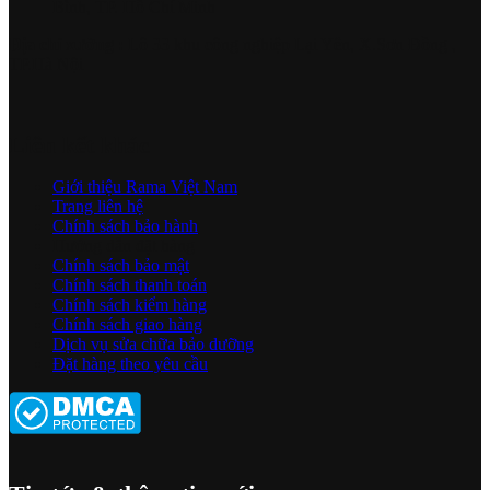
Bình, TP. Hồ Chí Minh
Địa chỉ xưởng :
Lô 33 khu công nghiệp Lại Yên, X.Sơn Đồng ,
TP.Hà Nội
Liên kết khác
Giới thiệu Rama Việt Nam
Trang liên hệ
Chính sách bảo hành
Hướng dẫn đặt hàng
Chính sách bảo mật
Chính sách thanh toán
Chính sách kiểm hàng
Chính sách giao hàng
Dịch vụ sửa chữa bảo dưỡng
Đặt hàng theo yêu cầu