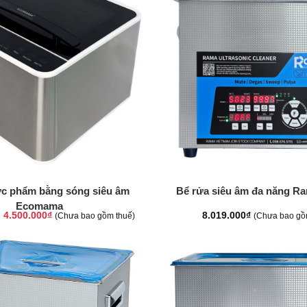
+
ực phẩm bằng sóng siêu âm
Bể rửa siêu âm đa năng Ra
Ecomama
Giá
Giá
4.500.000
₫
8.019.000
₫
(Chưa bao gồm thuế)
(Chưa bao gồ
gốc
hiện
là:
tại
6.100.000₫.
là:
4.500.000₫.