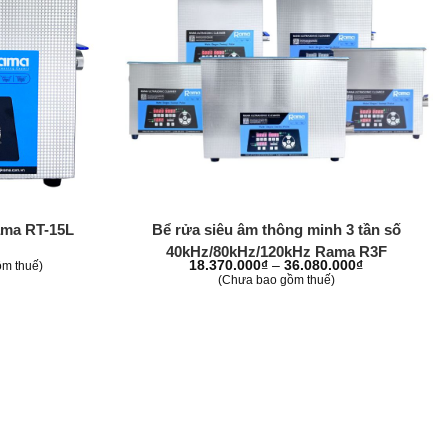
+
ama RT-15L
Bể rửa siêu âm thông minh 3 tần số
40kHz/80kHz/120kHz Rama R3F
Khoảng
18.370.000
₫
–
36.080.000
₫
m thuế)
giá:
(Chưa bao gồm thuế)
từ
18.370.000₫
đến
36.080.000₫