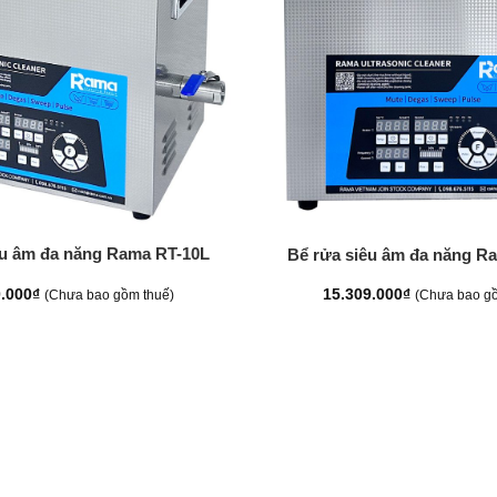
+
êu âm đa năng Rama RT-10L
Bể rửa siêu âm đa năng R
0.000
₫
15.309.000
₫
(Chưa bao gồm thuế)
(Chưa bao gồ