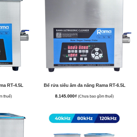
+
ma RT-4.5L
Bể rửa siêu âm đa năng Rama RT-6.5L
8.145.000
₫
m thuế)
(Chưa bao gồm thuế)