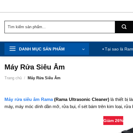
Chuyển
đến
nội
Tìm
dung
kiếm:
DANH MỤC SẢN PHẨM
Tại sao là Ra
Máy Rửa Siêu Âm
Trang chủ
/
Máy Rửa Siêu Âm
Máy rửa siêu âm Rama
(Rama Ultrasonic Cleaner)
là thiết bị
máy, máy móc dính dần mỡ, rửa bụi, rỉ sét bám trên kim loại, rử
Giảm 26%