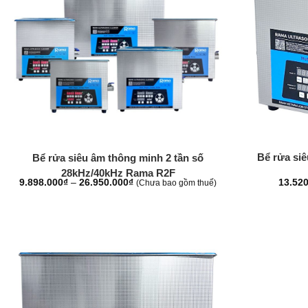
+
+
Bể rửa si
Bể rửa siêu âm thông minh 2 tần số
28kHz/40kHz Rama R2F
Khoảng
13.52
9.898.000
₫
–
26.950.000
₫
(Chưa bao gồm thuế)
giá:
từ
9.898.000₫
đến
26.950.000₫