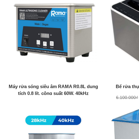
+
+
Máy rửa sóng siêu âm RAMA R0.8L dung
Bể rửa th
tích 0.8 lít, công suất 60W, 40kHz
6.100.000
₫