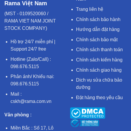
Rama Việt Nam
Trang liên hệ
(MST - 0109520060 /
Chính sách bảo hành
RAMA VIET NAM JOINT
STOCK COMPANY)
Hướng dẫn đặt hàng
Chính sách bảo mật
Hồ trợ 24/7 miễn phí |
Support 24/7 free
Chính sách thanh toán
Hotline (Zalo/Call) :
Chính sách kiểm hàng
098.676.5115
Chính sách giao hàng
Phản ánh/ Khiếu nại:
Dịch vụ sửa chữa bảo
098.676.5115
dưỡng
Mail :
Đặt hàng theo yêu cầu
cskh@rama.com.vn
Văn phòng :
Miền Bắc : Số 17, Lô