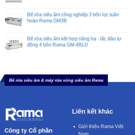
Bể rửa siêu âm công nghiệp 3 bồn lọc tuần
hoàn Rama GM3B
Bể rửa siêu âm kết hợp nâng hạ - lắc đảo tự
động 4 bồn Rama GM-4BLD
Bể rửa siêu âm & máy rửa sóng siêu âm Rama
Liên kết khác
Giới thiệu Rama Việt
Công ty Cổ phần
Nam