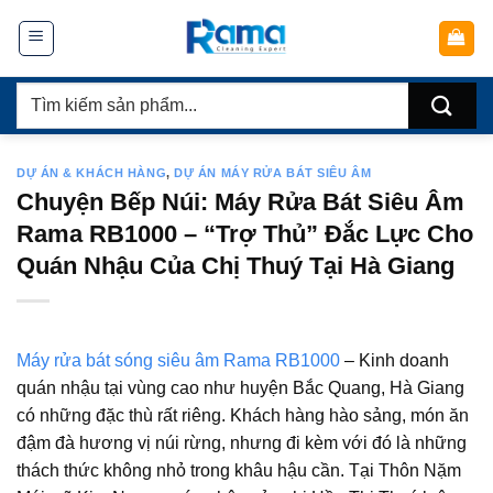
Chuyển
đến
nội
Tìm
dung
kiếm:
DỰ ÁN & KHÁCH HÀNG
,
DỰ ÁN MÁY RỬA BÁT SIÊU ÂM
Chuyện Bếp Núi: Máy Rửa Bát Siêu Âm
Rama RB1000 – “Trợ Thủ” Đắc Lực Cho
Quán Nhậu Của Chị Thuý Tại Hà Giang
Máy rửa bát sóng siêu âm Rama RB1000
– Kinh doanh
quán nhậu tại vùng cao như huyện Bắc Quang, Hà Giang
có những đặc thù rất riêng. Khách hàng hào sảng, món ăn
đậm đà hương vị núi rừng, nhưng đi kèm với đó là những
thách thức không nhỏ trong khâu hậu cần. Tại Thôn Nặm