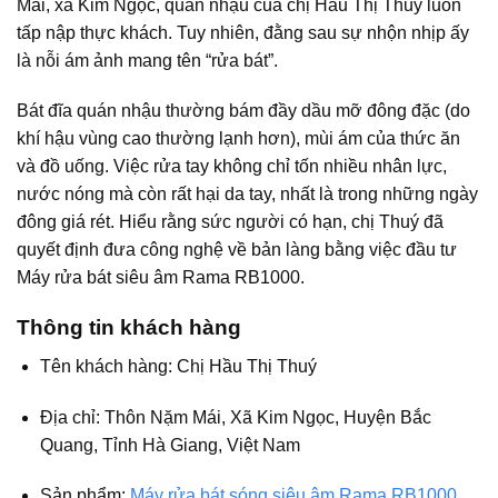
Mái, xã Kim Ngọc, quán nhậu của chị Hầu Thị Thuý luôn
tấp nập thực khách. Tuy nhiên, đằng sau sự nhộn nhịp ấy
là nỗi ám ảnh mang tên “rửa bát”.
Bát đĩa quán nhậu thường bám đầy dầu mỡ đông đặc (do
khí hậu vùng cao thường lạnh hơn), mùi ám của thức ăn
và đồ uống. Việc rửa tay không chỉ tốn nhiều nhân lực,
nước nóng mà còn rất hại da tay, nhất là trong những ngày
đông giá rét. Hiểu rằng sức người có hạn, chị Thuý đã
quyết định đưa công nghệ về bản làng bằng việc đầu tư
Máy rửa bát siêu âm Rama RB1000
.
Thông tin khách hàng
Tên khách hàng: Chị Hầu Thị Thuý
Địa chỉ: Thôn Nặm Mái, Xã Kim Ngọc, Huyện Bắc
Quang, Tỉnh Hà Giang
, Việt Nam
Sản phẩm:
Máy rửa bát sóng siêu âm Rama RB1000