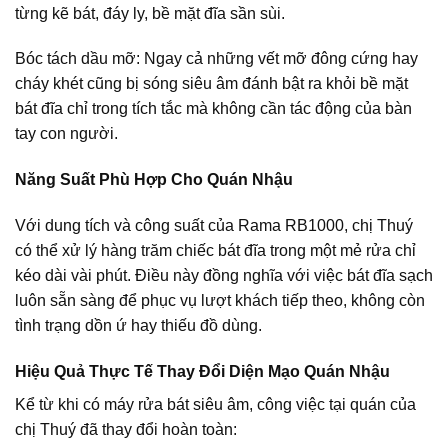
từng kẽ bát, đáy ly, bề mặt đĩa sần sùi.
Bóc tách dầu mỡ:
Ngay cả những vết mỡ đông cứng hay
cháy khét cũng bị sóng siêu âm đánh bật ra khỏi bề mặt
bát đĩa chỉ trong tích tắc mà không cần tác động của bàn
tay con người.
Năng Suất Phù Hợp Cho Quán Nhậu
Với dung tích và công suất của Rama RB1000, chị Thuý
có thể xử lý hàng trăm chiếc bát đĩa trong một mẻ rửa chỉ
kéo dài vài phút. Điều này đồng nghĩa với việc bát đĩa sạch
luôn sẵn sàng để phục vụ lượt khách tiếp theo, không còn
tình trạng dồn ứ hay thiếu đồ dùng.
Hiệu Quả Thực Tế Thay Đổi Diện Mạo Quán Nhậu
Kể từ khi có
máy rửa bát siêu âm
, công việc tại quán của
chị Thuý đã thay đổi hoàn toàn: