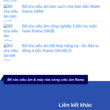
Bể rửa siêu âm làm sạch chip bán dẫn Wafer
Rama GMW
Bể rửa siêu âm công nghiệp 3 bồn lọc tuần
hoàn Rama GM3B
Bể rửa siêu âm kết hợp nâng hạ - lắc đảo tự
động 4 bồn Rama GM-4BLD
Bể rửa siêu âm & máy rửa sóng siêu âm Rama
Liên kết khác