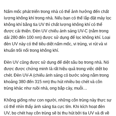
Nấm mốc phát triển trong nhà có thể ảnh hưởng đến chất
lượng không khí trong nhà. Nếu bạn có thể lắp đặt máy lọc
không khí bằng tia UV thì chất lượng không khí có thể
được cải thiện. Đèn UV chiếu ánh sáng UV-C (nằm trong
dải 280 đến 100 nm) được sử dụng để lọc không khí. Loại
đèn UV này có thể tiêu diệt nấm mốc, vi trùng, vi rút và vi
khuẩn trôi nổi trong không khí.
Đèn UV cũng được sử dụng để diệt sâu bọ trong nhà. Nó
được được chứng minh là rất hiệu quả trong việc diệt bọ
chét. Đèn UV-A (chiếu ánh sáng có bước sóng nằm trong
khoảng 380 đến 315 nm) thu hút nhiều bọ chét và côn
trùng khác như ruồi nhà, ong bắp cày, muỗi…
Không giống như con người, những côn trùng này thực sự
có thể nhìn thấy ánh sáng tia cực tím. Khi kích hoạt đèn
UV, bọ chét hay côn trùng sẽ bị thu hút bởi tia UV và đi về