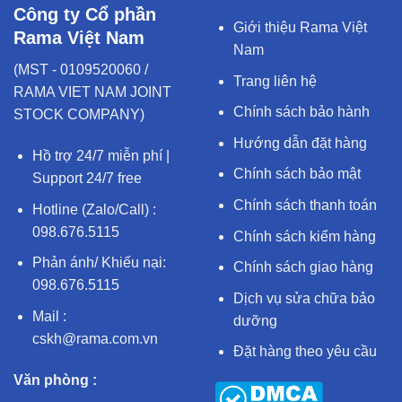
Công ty Cổ phần
Giới thiệu Rama Việt
Rama Việt Nam
Nam
(MST - 0109520060 /
Trang liên hệ
RAMA VIET NAM JOINT
Chính sách bảo hành
STOCK COMPANY)
Hướng dẫn đặt hàng
Hồ trợ 24/7 miễn phí |
Chính sách bảo mật
Support 24/7 free
Chính sách thanh toán
Hotline (Zalo/Call) :
098.676.5115
Chính sách kiểm hàng
Phản ánh/ Khiếu nại:
Chính sách giao hàng
098.676.5115
Dịch vụ sửa chữa bảo
Mail :
dưỡng
cskh@rama.com.vn
Đặt hàng theo yêu cầu
Văn phòng :