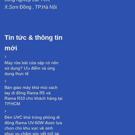
X.Sơn Đồng , TP.Hà Nội
Tin tức & thông tin
mới
Máy rửa bát cửa sập có nên
sử dụng? Ưu điểm và ứng
dụng thực tế
Bàn giao máy khử mùi xách
tay di động Rama R5 và
Rama R10 cho khách hàng tại
TP.HCM
Đèn UVC khử trùng phòng di
động Rama UV-60W được lựa
chọn cho khu vực vệ sinh
phục vụ chăm sóc vết mổ tại