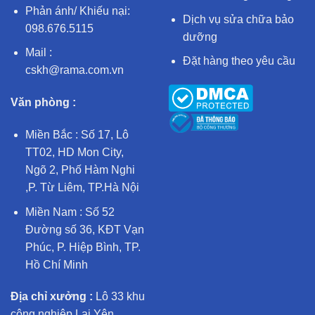
Phản ánh/ Khiếu nại:
Dịch vụ sửa chữa bảo
098.676.5115
dưỡng
Mail :
Đặt hàng theo yêu cầu
cskh@rama.com.vn
Văn phòng :
Miền Bắc : Số 17, Lô
TT02, HD Mon City,
Ngõ 2, Phố Hàm Nghi
,P. Từ Liêm, TP.Hà Nội
Miền Nam : Số 52
Đường số 36, KĐT Vạn
Phúc, P. Hiệp Bình, TP.
Hồ Chí Minh
Địa chỉ xưởng :
Lô 33 khu
công nghiệp Lại Yên,