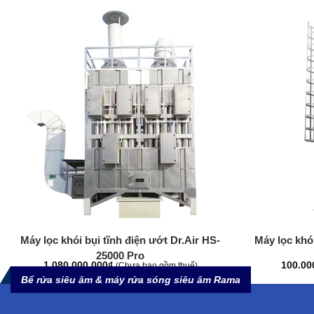
+
+
Máy lọc khói bụi tĩnh điện ướt Dr.Air HS-
Máy lọc khói
25000 Pro
1.080.000.000
₫
100.00
(Chưa bao gồm thuế)
Bể rửa siêu âm & máy rửa sóng siêu âm Rama