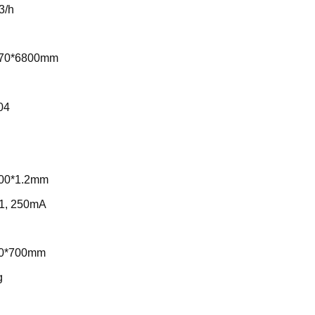
3/h
2470*6800mm
04
000*1.2mm
V1, 250mA
00*700mm
g