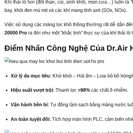
Khí thải lò hơi (đốt than, củi, sinh khối, mùn cưa…) luôn là
bay, khói đen mù mịt và các khí mang tính axit (SOx, NOx).
Việc sử dụng các màng lọc khô thông thường rất dễ dẫn đến
20000 Pro
ra đời như một “khắc tinh” thực sự của khí thải lò
Điểm Nhấn Công Nghệ Của Dr.Air 
Xử lý đa mục tiêu:
Khử khói – Hút ẩm – Loại bỏ bồ hóng/h
Hiệu suất vượt trội:
Thanh lọc
>98%
các chất ô nhiễm.
Vận hành bền bỉ:
Tự động làm sạch bằng màng nước tuần 
An toàn tuyệt đối:
Tích hợp màn hình PLC, cảm biến nhiệ