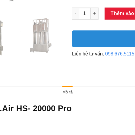
Máy lọc khói bụi tĩnh điện ướt
Thêm vào
Liên hệ tư vấn:
098.676.5115
Mô tả
r.Air HS- 20000 Pro