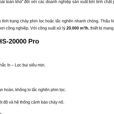
 “bài toán khó” đối với các doanh nghiệp sản xuất bởi tính chấ
 tình trạng cháy phin lọc hoặc tắc nghẽn nhanh chóng. Thấu h
 hơi công nghiệp. Với công suất xử lý
20.000 m³/h
, thiết bị man
HS-20000 Pro
ắc ín – Lọc bụi siêu mịn.
hoàn, không lo tắc nghẽn phin lọc.
t độ và hệ thống cảnh báo cháy nổ.