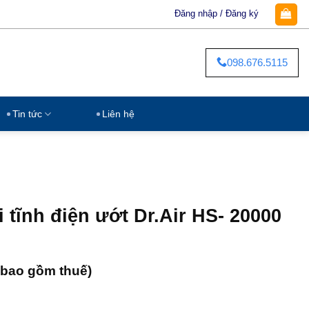
Đăng nhập / Đăng ký
098.676.5115
Tin tức
Liên hệ
i tĩnh điện ướt Dr.Air HS- 20000
bao gồm thuế)