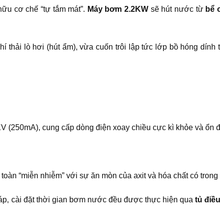
hữu cơ chế “tự tắm mát”.
Máy bơm 2.2KW
sẽ hút nước từ
bể 
 thải lò hơi (hút ẩm), vừa cuốn trôi lập tức lớp bồ hóng dính 
V (250mA), cung cấp dòng điện xoay chiều cực kì khỏe và ổn đ
oàn “miễn nhiễm” với sự ăn mòn của axit và hóa chất có trong k
 áp, cài đặt thời gian bơm nước đều được thực hiện qua
tủ điề