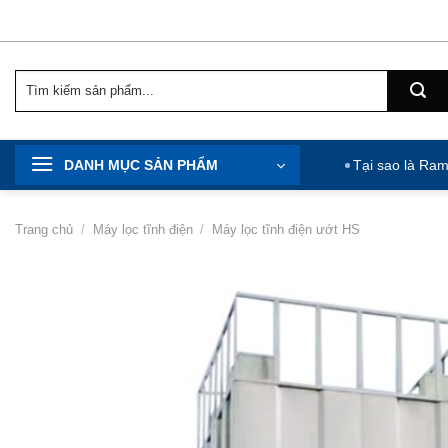
Chuyển
đến
nội
Tìm
dung
kiếm:
DANH MỤC SẢN PHẨM
Tại sao là Ra
Trang chủ
/
Máy lọc tĩnh điện
/
Máy lọc tĩnh điện ướt HS