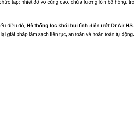
t phức tạp: nhiệt độ vô cùng cao, chứa lượng lớn bồ hóng, tro
iểu điều đó,
Hệ thống lọc khói bụi tĩnh điện ướt Dr.Air HS-
g lại giải pháp làm sạch liên tục, an toàn và hoàn toàn tự động.