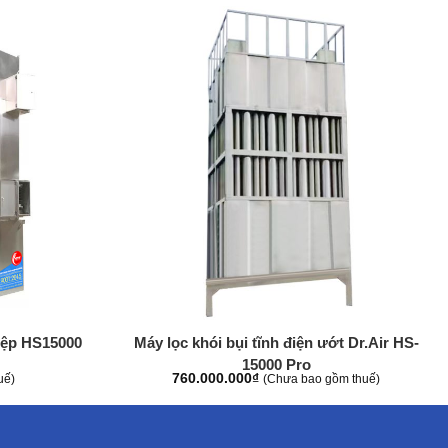
+
hiệp HS15000
Máy lọc khói bụi tĩnh điện ướt Dr.Air HS-
15000 Pro
760.000.000
₫
uế)
(Chưa bao gồm thuế)