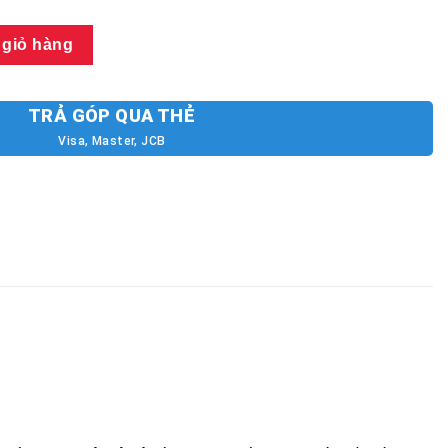
 Dr.Air HS- 20000 Pro số lượng
 giỏ hàng
TRẢ GÓP QUA THẺ
Visa, Master, JCB