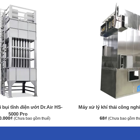
+
 bụi tĩnh điện ướt Dr.Air HS-
Máy xử lý khí thải công ng
5000 Pro
0.000
₫
68
₫
(Chưa bao gồm thuế)
(Chưa bao gồm th