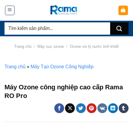
Chuyển
đến
nội
Tìm
dung
kiếm:
Trang chủ
/
Máy sục ozone
/
Ozone xử lý nước tinh khiết
Trang chủ
»
Máy Tạo Ozone Công Nghiệp
Máy Ozone công nghiệp cao cấp Rama
RO Pro