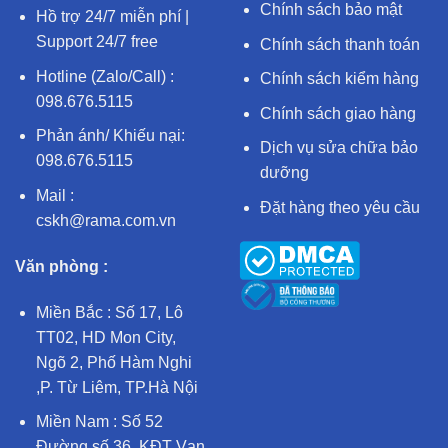
Chính sách bảo mật
Hồ trợ 24/7 miễn phí |
Support 24/7 free
Chính sách thanh toán
Hotline (Zalo/Call) :
Chính sách kiểm hàng
098.676.5115
Chính sách giao hàng
Phản ánh/ Khiếu nại:
Dịch vụ sửa chữa bảo
098.676.5115
dưỡng
Mail :
Đặt hàng theo yêu cầu
cskh@rama.com.vn
Văn phòng :
Miền Bắc : Số 17, Lô
TT02, HD Mon City,
Ngõ 2, Phố Hàm Nghi
,P. Từ Liêm, TP.Hà Nội
Miền Nam : Số 52
Đường số 36, KĐT Vạn