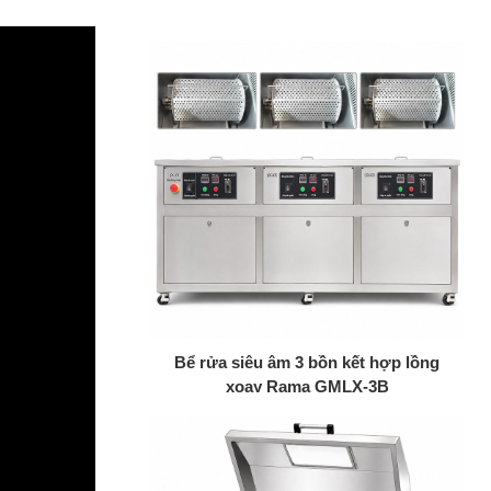
+
Bể rửa siêu âm 3 bồn kết hợp lồng
xoay Rama GMLX-3B