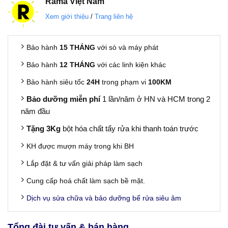
Rama
Việt Nam
Xem giới thiệu
/
Trang liên hệ
Bảo hành
15 THÁNG
với sò và máy phát
Bảo hành
12 THÁNG
với các linh kiện khác
Bảo hành siêu tốc
24H
trong phạm vi
100KM
Bảo dưỡng miễn phí
1 lần/năm ở HN và HCM trong 2
năm đầu
Tặng 3Kg
bột hóa chất tẩy rửa khi thanh toán trước
KH được mượn máy trong khi BH
Lắp đặt & tư vấn giải pháp làm sạch
Cung cấp hoá chất làm sạch bề mặt.
Dịch vụ sửa chữa và bảo dưỡng bể rửa siêu âm
Tổng đài tư vấn & bán hàng