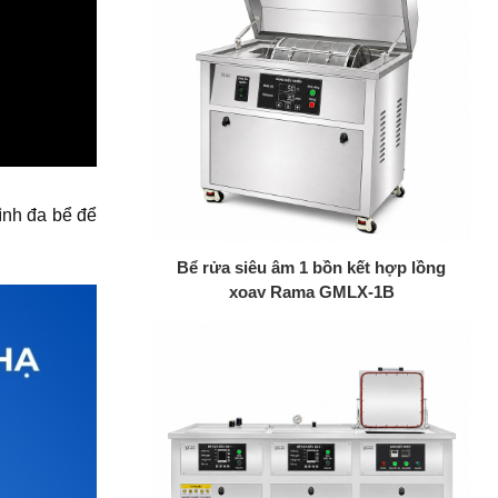
ình đa bể để
+
Bể rửa siêu âm 1 bồn kết hợp lồng
xoay Rama GMLX-1B