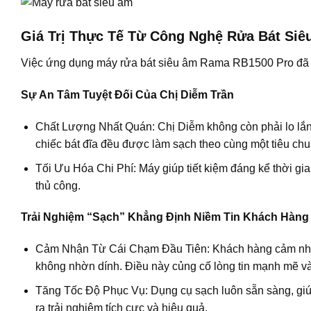
Giá Trị Thực Tế Từ Công Nghệ Rửa Bát Siê
Việc ứng dụng
máy rửa bát siêu âm
Rama RB1500 Pro đã ma
Sự An Tâm Tuyệt Đối Của Chị Diễm Trần
Chất Lượng Nhất Quán:
Chị Diễm không còn phải lo lắn
chiếc bát đĩa đều được làm sạch theo cùng một tiêu chuẩ
Tối Ưu Hóa Chi Phí:
Máy giúp tiết kiệm đáng kể thời gi
thủ công.
Trải Nghiệm “Sạch” Khẳng Định Niềm Tin Khách Hàng
Cảm Nhận Từ Cái Chạm Đầu Tiên:
Khách hàng cảm nhận
không nhờn dính. Điều này củng cố lòng tin mạnh mẽ và
Tăng Tốc Độ Phục Vụ:
Dụng cụ sạch luôn sẵn sàng, giú
ra trải nghiệm tích cực và hiệu quả.