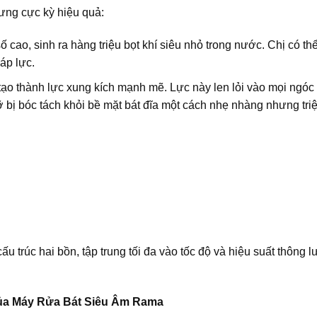
ưng cực kỳ hiệu quả:
 cao, sinh ra hàng triệu bọt khí siêu nhỏ trong nước. Chị có th
áp lực.
tạo thành lực xung kích mạnh mẽ. Lực này len lỏi vào mọi ngóc
 bị bóc tách khỏi bề mặt bát đĩa một cách nhẹ nhàng nhưng triệ
 trúc hai bồn, tập trung tối đa vào tốc độ và hiệu suất thông 
ủa Máy Rửa Bát Siêu Âm Rama