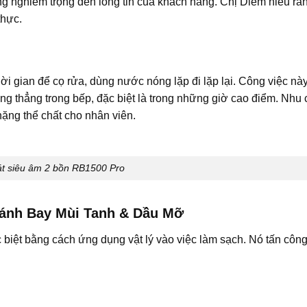
g nghiêm trọng đến lòng tin của khách hàng. Chị Diễm hiểu rằ
thực.
hời gian để cọ rửa, dùng nước nóng lặp đi lặp lại. Công việc nà
ăng thẳng trong bếp, đặc biệt là trong những giờ cao điểm. Nhu
nặng thể chất cho nhân viên.
t siêu âm 2 bồn RB1500 Pro
ánh Bay Mùi Tanh & Dầu Mỡ
ệt bằng cách ứng dụng vật lý vào việc làm sạch. Nó tấn công