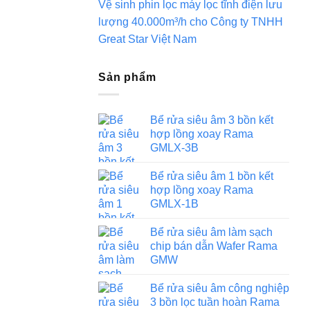
Vệ sinh phin lọc máy lọc tĩnh điện lưu
lượng 40.000m³/h cho Công ty TNHH
Great Star Việt Nam
Sản phẩm
Bể rửa siêu âm 3 bồn kết
hợp lồng xoay Rama
GMLX-3B
Bể rửa siêu âm 1 bồn kết
hợp lồng xoay Rama
GMLX-1B
Bể rửa siêu âm làm sạch
chip bán dẫn Wafer Rama
GMW
Bể rửa siêu âm công nghiệp
3 bồn lọc tuần hoàn Rama