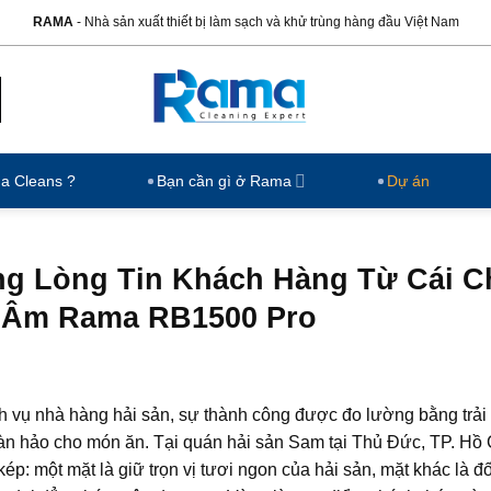
RAMA
- Nhà sản xuất thiết bị làm sạch và khử trùng hàng đầu Việt Nam
ma Cleans ?
Bạn cần gì ở Rama
Dự án
ng Lòng Tin Khách Hàng Từ Cái 
u Âm Rama RB1500 Pro
h vụ nhà hàng hải sản, sự thành công được đo lường bằng trả
àn hảo cho món ăn. Tại quán hải sản Sam tại Thủ Đức, TP. Hồ 
kép: một mặt là giữ trọn vị tươi ngon của hải sản, mặt khác là đ