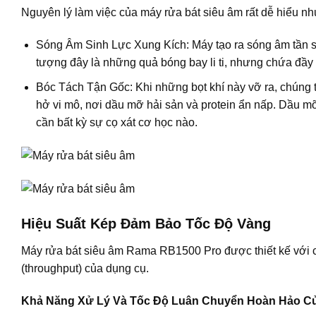
Nguyên lý làm việc của
máy rửa bát siêu âm
rất dễ hiểu nh
Sóng Âm Sinh Lực Xung Kích:
Máy tạo ra sóng âm tần số
tượng đây là những quả bóng bay li ti, nhưng chứa đầy 
Bóc Tách Tận Gốc:
Khi những bọt khí này vỡ ra, chúng 
hở vi mô, nơi dầu mỡ hải sản và protein ẩn nấp. Dầu mỡ
cần bất kỳ sự cọ xát cơ học nào.
Hiệu Suất Kép Đảm Bảo Tốc Độ Vàng
Máy rửa bát siêu âm
Rama RB1500 Pro được thiết kế với cấu
(throughput) của dụng cụ.
Khả Năng Xử Lý Và Tốc Độ Luân Chuyển Hoàn Hảo C