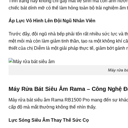
Tình trạng này không chỉ gây mất vệ sinh mà còn ảnh hưởn
chiếc bát dính mỡ có thể làm hỏng toàn bộ trải nghiệm ẩm 
Áp Lực Vô Hình Lên Đội Ngũ Nhân Viên
Trước đây, đội ngũ nhà bếp phải tốn rất nhiều sức lực và t
mệt mỏi mà còn làm giảm tinh thần, tạo ra một không khí c
thiết của chị Diễm là một giải pháp thực tế, giảm bớt gánh 
Máy rửa bá
Máy Rửa Bát Siêu Âm Rama – Công Nghệ Đ
Máy rửa bát siêu âm
Rama RB1500 Pro mang đến sự khác bi
cấp độ mà mắt thường không thể nhìn thấy.
Lực Sóng Siêu Âm Thay Thế Sức Cọ