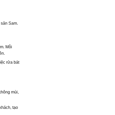
i sản Sam.
ểm. Mỗi
ên.
iệc rửa bát
không mùi,
khách, tạo