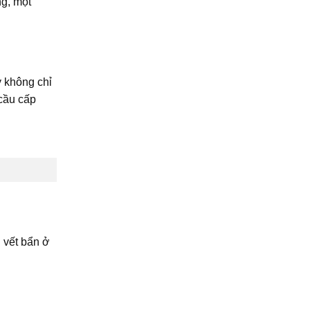
ng, một
y không chỉ
 cầu cấp
 vết bẩn ở