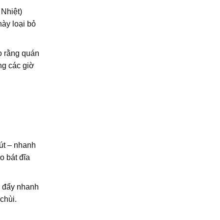
 Nhiệt)
này loại bỏ
 rằng quán
ng các giờ
út – nhanh
o bát đĩa
, đẩy nhanh
chùi.