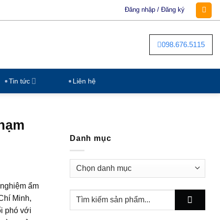
Đăng nhập / Đăng ký
098.676.5115
Tin tức
Liên hệ
Chạm
Danh mục
Danh
mục
i nghiệm ẩm
Chí Minh,
ối phó với