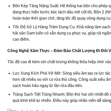
Bồn Kép Tăng Năng Suất:
Hệ thống hai bồn cho phép quy
đang thực hiện bước bóc tách dầu mỡ cốt lõi, Bồn 2 (Nh
hoàn toàn thời gian chờ, tăng tốc độ quay vòng dụng cụ 
Tốc Độ Xử Lý Hàng Trăm Dụng Cụ:
Khả năng làm sạch
hải sản Sam luôn có sẵn dụng cụ phục vụ, giúp rút ngắn
cao điểm.
Công Nghệ Xâm Thực – Đảm Bảo Chất Lượng Đi Đôi V
Tốc độ cao đi kèm với chất lượng không thỏa hiệp nhờ v
Lực Xung Kích Phá Vỡ Mỡ:
Sóng siêu âm tạo ra lực tá
hơn rất nhiều so với cọ rửa thủ công. Công suất siêu â
sạch hoàn hảo ngay từ lần rửa đầu tiên.
Tráng Sạch Tiệt Trùng Nhanh:
Bồn thứ hai với nhiệt độ 
quá trình khô tự nhiên. Điều này giúp nhân viên dễ dàng