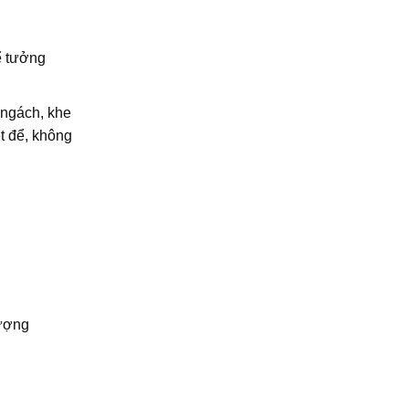
ể tưởng
 ngách, khe
t để, không
lượng