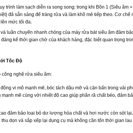
 trình làm sạch diễn ra song song: trong khi Bồn 1 (Siêu âm +
iệt) đã sẵn sàng để tráng rửa và làm khô mẻ tiếp theo. Cơ chế 
lên mức tối đa.
 và luân chuyển nhanh chóng của
máy rửa bát siêu âm
đảm bảo
 đáng kể thời gian chờ của khách hàng, đặc biệt quan trọng tro
ới Tốc Độ
ào công nghệ
rửa siêu âm
:
c động vi mô mạnh mẽ, bóc tách dầu mỡ và cặn bẩn trong vài ph
m mạnh mẽ cùng với nhiệt độ cao giúp phân rã chất béo, đảm bả
cao đảm bảo loại bỏ dư lượng hóa chất và hơi nước còn sót lại
 thu dọn và sắp xếp lại dụng cụ mà không cần tốn thời gian lau 