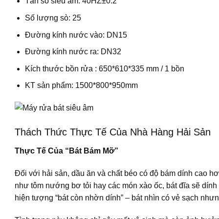
Tần số siêu âm: 40HZ±0.2
Số lượng sò: 25
Đường kính nước vào: DN15
Đường kính nước ra: DN32
Kích thước bồn rửa : 650*610*335 mm / 1 bồn
KT sản phẩm: 1500*800*950mm
Thách Thức Thực Tế Của Nhà Hàng Hải Sản
Thực Tế Của “Bát Bám Mỡ”
Đối với hải sản, dầu ăn và chất béo có độ bám dính cao h
như tôm nướng bơ tỏi hay các món xào ốc, bát đĩa sẽ dính
hiện tượng
“bát còn nhờn dính”
– bát nhìn có vẻ sạch nhưn