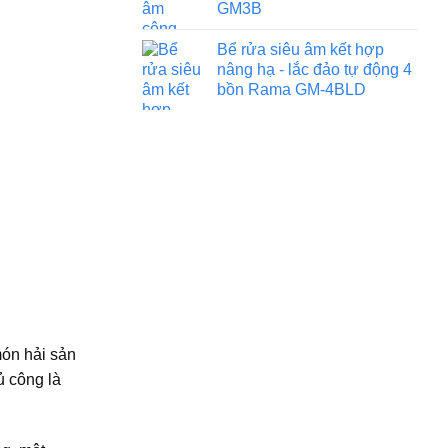
GM3B
Bể rửa siêu âm kết hợp
nâng hạ - lắc đảo tự động 4
bồn Rama GM-4BLD
món hải sản
ủ công là