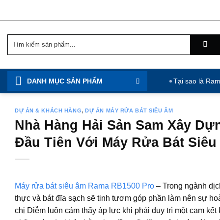
Chuyển
đến
nội
Tìm
dung
kiếm:
DANH MỤC SẢN PHẨM
Tại sao là Ra
DỰ ÁN & KHÁCH HÀNG
,
DỰ ÁN MÁY RỬA BÁT SIÊU ÂM
Nhà Hàng Hải Sản Sam Xây Dự
Đầu Tiên Với Máy Rửa Bát Siê
Máy rửa bát siêu âm Rama RB1500 Pro
– Trong ngành dịc
thực và bát đĩa sạch sẽ tinh tươm góp phần làm nên sự ho
chị Diễm luôn cảm thấy áp lực khi phải duy trì một cam kết 