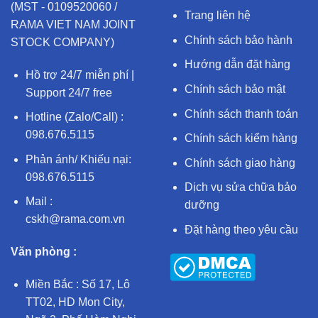
(MST - 0109520060 /
Trang liên hệ
RAMA VIET NAM JOINT
Chính sách bảo hành
STOCK COMPANY)
Hướng dẫn đặt hàng
Hồ trợ 24/7 miễn phí |
Chính sách bảo mật
Support 24/7 free
Chính sách thanh toán
Hotline (Zalo/Call) :
098.676.5115
Chính sách kiểm hàng
Phản ánh/ Khiếu nại:
Chính sách giao hàng
098.676.5115
Dịch vụ sửa chữa bảo
Mail :
dưỡng
cskh@rama.com.vn
Đặt hàng theo yêu cầu
Văn phòng :
Miền Bắc : Số 17, Lô
TT02, HD Mon City,