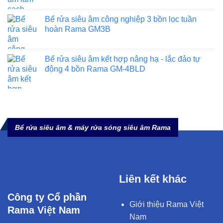
Bể rửa siêu âm công nghiệp 3 bồn lọc tuần
hoàn Rama GM3B
Bể rửa siêu âm kết hợp nâng hạ - lắc đảo tự
động 4 bồn Rama GM-4BLD
Bể rửa siêu âm & máy rửa sóng siêu âm Rama
Liên kết khác
Công ty Cổ phần
Giới thiệu Rama Việt
Rama Việt Nam
Nam