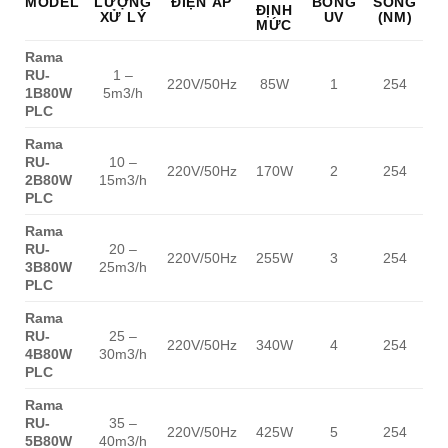
MODEL
LƯỢNG
ĐIỆN ÁP
BÓNG
SÓNG
S
ĐỊNH
XỬ LÝ
UV
(NM)
(
MỨC
Rama
RU-
1 –
0
220V/50Hz
85W
1
254
1B80W
5m3/h
PLC
Rama
RU-
10 –
0
220V/50Hz
170W
2
254
2B80W
15m3/h
PLC
Rama
RU-
20 –
0
220V/50Hz
255W
3
254
3B80W
25m3/h
PLC
Rama
RU-
25 –
0
220V/50Hz
340W
4
254
4B80W
30m3/h
PLC
Rama
RU-
35 –
0
220V/50Hz
425W
5
254
5B80W
40m3/h