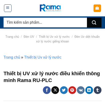
Chuyển
đến
nội
Tìm
dung
kiếm:
Trang chủ
/
Đèn UV
/
Thiết bị Uv xử lý nước
/
Đèn Uv diệt khuẩn
xử lý nước giếng khoan
Trang chủ
»
Thiết bị Uv xử lý nước
Thiết bị UV xử lý nước điều khiển thông
minh Rama RU-PLC