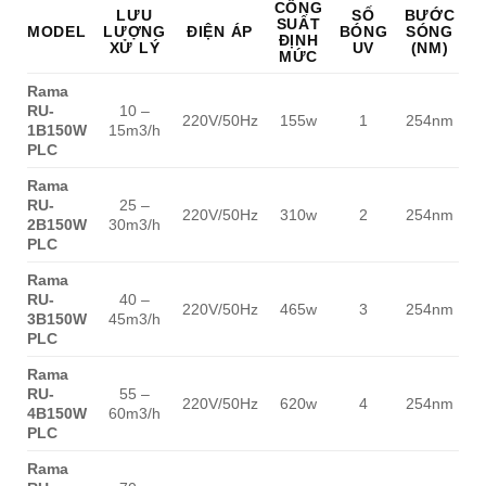
CÔNG
LƯU
SỐ
BƯỚC
SUẤT
MODEL
LƯỢNG
ĐIỆN ÁP
BÓNG
SÓNG
ĐỊNH
XỬ LÝ
UV
(NM)
(
MỨC
Rama
RU-
10 –
220V/50Hz
155w
1
254nm
1B150W
15m3/h
1
PLC
Rama
RU-
25 –
220V/50Hz
310w
2
254nm
2B150W
30m3/h
1
PLC
Rama
RU-
40 –
220V/50Hz
465w
3
254nm
3B150W
45m3/h
1
PLC
Rama
RU-
55 –
220V/50Hz
620w
4
254nm
4B150W
60m3/h
1
PLC
Rama