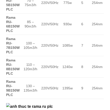
RU-
70 –
220V/50Hz
775w
5
254nm
5B150W
75m3/h
1
PLC
Rama
RU-
85 –
220V/50Hz
930w
6
254nm
6B150W
90m3/h
1
PLC
Rama
RU-
100 –
220V/50Hz
1085w
7
254nm
7B150W
105m3/h
1
PLC
Rama
RU-
110 –
220V/50Hz
1240w
8
254nm
8B150W
120m3/h
1
PLC
Rama
RU-
130 –
220V/50Hz
1395w
9
254nm
9B150W
135m3/h
1
PLC