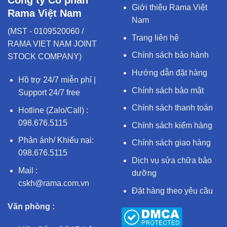
Công ty Cổ phần
Giới thiệu Rama Việt
Rama Việt Nam
Nam
(MST - 0109520060 /
Trang liên hệ
RAMA VIET NAM JOINT
Chính sách bảo hành
STOCK COMPANY)
Hướng dẫn đặt hàng
Hồ trợ 24/7 miễn phí |
Chính sách bảo mật
Support 24/7 free
Chính sách thanh toán
Hotline (Zalo/Call) :
098.676.5115
Chính sách kiểm hàng
Phản ánh/ Khiếu nại:
Chính sách giao hàng
098.676.5115
Dịch vụ sửa chữa bảo
Mail :
dưỡng
cskh@rama.com.vn
Đặt hàng theo yêu cầu
Văn phòng :