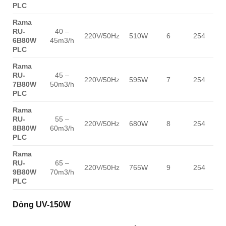
PLC
Rama
RU-
40 –
0
220V/50Hz
510W
6
254
6B80W
45m3/h
PLC
Rama
RU-
45 –
0
220V/50Hz
595W
7
254
7B80W
50m3/h
PLC
Rama
RU-
55 –
0
220V/50Hz
680W
8
254
8B80W
60m3/h
PLC
Rama
RU-
65 –
0
220V/50Hz
765W
9
254
9B80W
70m3/h
PLC
Dòng UV-150W