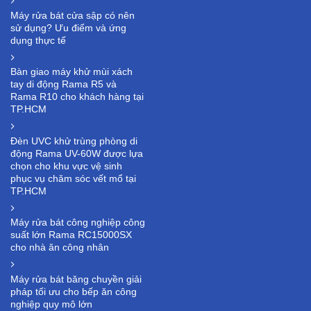
Máy rửa bát cửa sập có nên
sử dụng? Ưu điểm và ứng
dụng thực tế
Bàn giao máy khử mùi xách
tay di động Rama R5 và
Rama R10 cho khách hàng tại
TP.HCM
Đèn UVC khử trùng phòng di
động Rama UV-60W được lựa
chọn cho khu vực vệ sinh
phục vụ chăm sóc vết mổ tại
TP.HCM
Máy rửa bát công nghiệp công
suất lớn Rama RC15000SX
cho nhà ăn công nhân
Máy rửa bát băng chuyền giải
pháp tối ưu cho bếp ăn công
nghiệp quy mô lớn