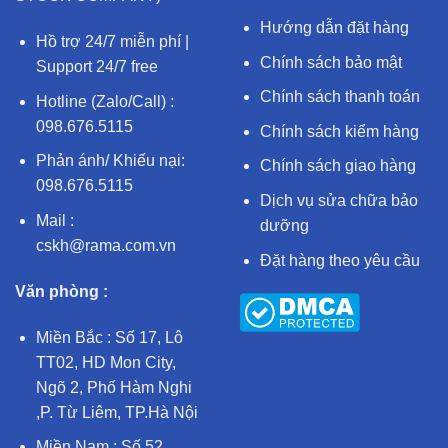
Hướng dẫn đặt hàng
Hồ trợ 24/7 miễn phí |
Chính sách bảo mật
Support 24/7 free
Chính sách thanh toán
Hotline (Zalo/Call) :
098.676.5115
Chính sách kiểm hàng
Phản ánh/ Khiếu nại:
Chính sách giao hàng
098.676.5115
Dịch vụ sửa chữa bảo
Mail :
dưỡng
cskh@rama.com.vn
Đặt hàng theo yêu cầu
Văn phòng :
Miền Bắc : Số 17, Lô
TT02, HD Mon City,
Ngõ 2, Phố Hàm Nghi
,P. Từ Liêm, TP.Hà Nội
Miền Nam : Số 52