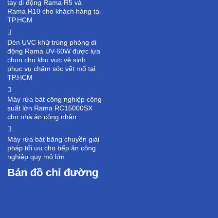
tay di động Rama R5 và
Rama R10 cho khách hàng tại
TP.HCM
Đèn UVC khử trùng phòng di
động Rama UV-60W được lựa
chọn cho khu vực vệ sinh
phục vụ chăm sóc vết mổ tại
TP.HCM
Máy rửa bát công nghiệp công
suất lớn Rama RC15000SX
cho nhà ăn công nhân
Máy rửa bát băng chuyền giải
pháp tối ưu cho bếp ăn công
nghiệp quy mô lớn
Bản đồ chỉ đường