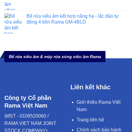
Bể rửa siêu âm kết hợp nâng hạ - lắc đảo tự
động 4 bồn Rama GM-4BLD
Bể rửa siêu âm & máy rửa sóng siêu âm Rama
Liên kết khác
Công ty Cổ phần
Giới thiệu Rama Việt
Rama Việt Nam
Nam
(MST - 0109520060 /
Trang liên hệ
RAMA VIET NAM JOINT
Chính sách bảo hành
STOCK COMPANY)