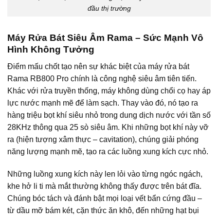
đầu thị trường
Máy Rửa Bát Siêu Âm Rama – Sức Mạnh Vô
Hình Không Tưởng
Điểm mấu chốt tạo nên sự khác biệt của máy rửa bát
Rama RB800 Pro chính là công nghệ
siêu âm tiên tiến.
Khác với rửa truyền thống, máy không dùng chổi cọ hay áp
lực nước mạnh mẽ để làm sạch. Thay vào đó, nó tạo ra
hàng triệu bọt khí siêu nhỏ trong dung dịch nước với tần số
28KHz thông qua 25 sò siêu âm. Khi những bọt khí này vỡ
ra (hiện tượng xâm thực – cavitation), chúng giải phóng
năng lượng mạnh mẽ, tạo ra các luồng xung kích cực nhỏ.
Những luồng xung kích này len lỏi vào từng ngóc ngách,
khe hở li ti mà mắt thường không thấy được trên bát đĩa.
Chúng bóc tách và đánh bật mọi loại vết bẩn cứng đầu –
từ dầu mỡ bám két, cặn thức ăn khô, đến những hạt bụi