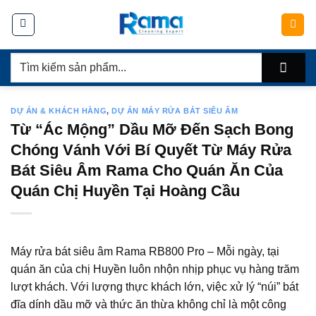
Chuyển
đến
nội
Tìm
dung
kiếm:
DỰ ÁN & KHÁCH HÀNG
,
DỰ ÁN MÁY RỬA BÁT SIÊU ÂM
Từ “Ác Mộng” Dầu Mỡ Đến Sạch Bong
Chóng Vánh Với Bí Quyết Từ Máy Rửa
Bát Siêu Âm Rama Cho Quán Ăn Của
Quán Chị Huyền Tại Hoàng Cầu
Máy rửa bát siêu âm Rama RB800 Pro – Mỗi ngày, tại
quán ăn của chị Huyền luôn nhộn nhịp phục vụ hàng trăm
lượt khách. Với lượng thực khách lớn, việc xử lý “núi” bát
đĩa dính dầu mỡ và thức ăn thừa không chỉ là một công