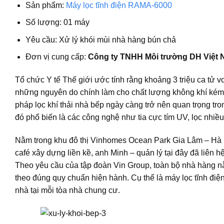
Sản phẩm:
Máy lọc tĩnh điện RAMA-6000
Số lượng: 01 máy
Yêu cầu: Xử lý khói mùi nhà hàng bún chả
Đơn vị cung cấp:
Công ty TNHH Môi trường DH Việt
Tổ chức Y tế Thế giới ước tính rằng khoảng 3 triệu ca tử vo
những nguyên do chính làm cho chất lượng không khí kém. Đ
pháp lọc khí thải nhà bếp ngày càng trở nên quan trọng tro
đó phổ biến là các công nghệ như tia cực tím UV, lọc nhiều 
Nằm trong khu đô thị Vinhomes Ocean Park Gia Lâm – Hà N
café xây dựng liền kề, anh Minh – quản lý tại đây đã liên h
Theo yêu cầu của tập đoàn Vin Group, toàn bộ nhà hàng nằm
theo đúng quy chuẩn hiện hành. Cụ thể là máy lọc tĩnh điện 
nhà tại mỗi tòa nhà chung cư.