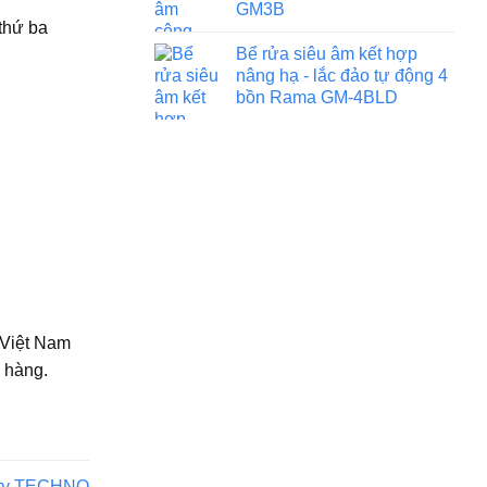
GM3B
thứ ba
Bể rửa siêu âm kết hợp
nâng hạ - lắc đảo tự động 4
bồn Rama GM-4BLD
 Việt Nam
h hàng.
ng ty TECHNO