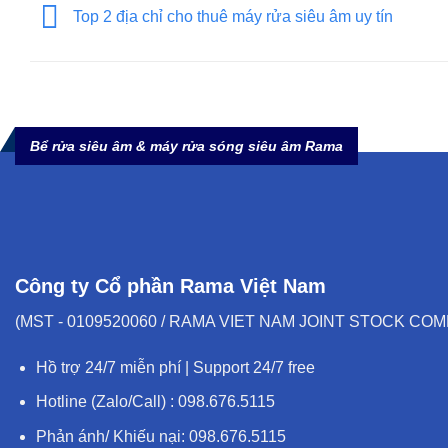
Top 2 địa chỉ cho thuê máy rửa siêu âm uy tín
Bể rửa siêu âm & máy rửa sóng siêu âm Rama
Công ty Cổ phần Rama Việt Nam
(MST - 0109520060 / RAMA VIET NAM JOINT STOCK CO
Hồ trợ 24/7 miễn phí | Support 24/7 free
Hotline (Zalo/Call) : 098.676.5115
Phản ánh/ Khiếu nại: 098.676.5115