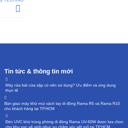
Tin tức & thông tin mới
Máy rửa bát cửa sập có nên sử dụng? Ưu điểm và ứng dụng
thực tế
Bàn giao máy khử mùi xách tay di động Rama R5 và Rama R10
cho khách hàng tại TP.HCM
Đèn UVC khử trùng phòng di động Rama UV-60W được lựa chọn
cho khu vực vệ sinh phục vụ chăm sóc vết mổ tại TP.HCM