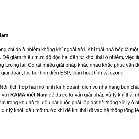
 Nam
ng chỉ do ô nhiễm không khí ngoài trời. Khí thải nhà bếp là một
ể giảm thiểu mức độ độc hại đến từ khói thải ô nhiễm, việc tìm
ng tương lai. Có rất nhiều giải pháp khác nhau khắc phục vấn đ
giai đoạn, lọc bụi tĩnh điện ESP, than hoạt tính và ozone.
ội, tích hợp hai mô hình kinh doanh dịch vụ nhà hàng bún chả
ệ với
RAMA Việt Nam
để được tư vấn giải pháp xử lý khí thải n
 trong khu đô thị đều bắt buộc phải lắp đặt hệ thống xử lý ô n
xử lý khói, dầu mỡ trước khi để khí thải đi vào hệ thống tổng lê