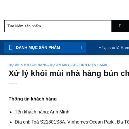
Chuyển
đến
nội
Tìm
dung
kiếm:
DANH MỤC SẢN PHẨM
Tại sao là Ra
DỰ ÁN & KHÁCH HÀNG
,
DỰ ÁN MÁY LỌC TĨNH ĐIỆN RAMA
Xử lý khói mùi nhà hàng bún c
Thông tin khách hàng
Tên khách hàng: Anh Minh
Địa chỉ: Toà S21801S8A. Vinhomes Ocean Park , Đa Tố