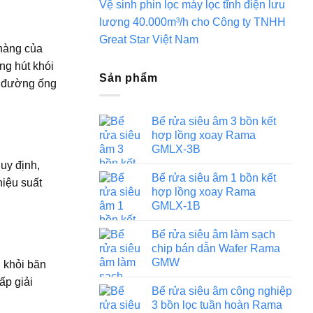
Vệ sinh phin lọc máy lọc tĩnh điện lưu
lượng 40.000m³/h cho Công ty TNHH
Great Star Việt Nam
 hàng của
ng hút khói
Sản phẩm
ng đường ống
Bể rửa siêu âm 3 bồn kết
hợp lồng xoay Rama
GMLX-3B
uy định,
Bể rửa siêu âm 1 bồn kết
hiệu suất
hợp lồng xoay Rama
GMLX-1B
Bể rửa siêu âm làm sạch
chip bán dẫn Wafer Rama
GMW
 khỏi băn
ấp giải
Bể rửa siêu âm công nghiệp
3 bồn lọc tuần hoàn Rama