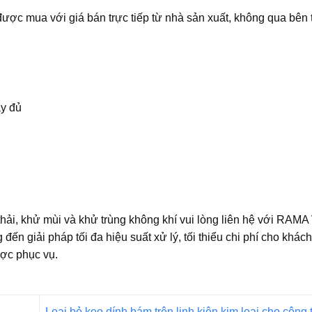
ược mua với giá bán trực tiếp từ nhà sản xuất, không qua bên 
ầy đủ
thải, khử mùi và khử trùng không khí vui lòng liên hệ với RAMA
ến giải pháp tối đa hiệu suất xử lý, tối thiểu chi phí cho khác
ược phục vụ.
Loại bỏ keo dính bám trên linh kiện kim loại cho cô