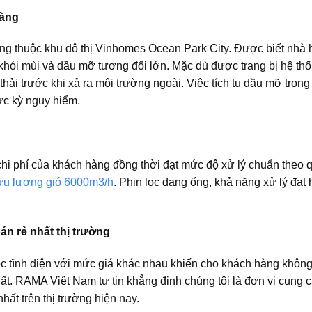
hàng
àng thuộc khu đô thị Vinhomes Ocean Park City. Được biết nhà
hói mùi và dầu mỡ tương đối lớn. Mặc dù được trang bị hệ thố
thải trước khi xả ra môi trường ngoài. Việc tích tụ dầu mỡ tro
cực kỳ nguy hiểm.
 chi phí của khách hàng đồng thời đạt mức độ xử lý chuẩn theo q
lưu lượng gió 6000m3/h
. Phin lọc dạng ống, khả năng xử lý đạt 
án rẻ nhất thị trường
lọc tĩnh điện với mức giá khác nhau khiến cho khách hàng không
ất. RAMA Việt Nam tự tin khẳng định chúng tôi là đơn vị cung c
hất trên thị trường hiện nay.