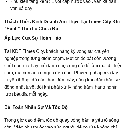
Phụ kiện tặng kèm : 1 vòi cấp nước vào , van xả tràn ,
van xả đáy
Thách Thức Kinh Doanh Ẩm Thực Tại Times City Khi
“Sạch” Thôi Là Chưa Đủ
Áp Lực Của Sự Hoàn Hảo
Tại KĐT Times City, khách hàng kỳ vọng sự chuyên
nghiệp trong từng điểm chạm. Một chiếc bát còn vương
chút dầu mỡ hay mùi tanh nhẹ cũng đủ để làm mất đi thiện
cảm, dù món ăn có ngon đến đâu. Phương pháp rửa tay
truyền thống, dù cẩn thận đến mấy, cũng khó đảm bảo sự
đồng nhất tuyệt đối khi phải xử lý hàng trăm, hàng nghìn
lượt bát đĩa mỗi ngày.
Bài Toán Nhân Sự Và Tốc Độ
Trong giờ cao điểm, tốc độ quay vòng bàn là yếu tố sống
còn. Việc phụ thuộc vào sức người để cọ rửa không chỉ