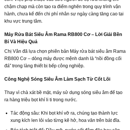
chậm chạp mà còn tạo ra điểm nghẽn trong quy trình vận
hành, chưa kể đến chi phí nhân sự ngày càng tăng cao tại
khu vực trung tâm.
Máy Rửa Bát Siêu Âm Rama RB800 Cơ – Lời Giải Bền
Bỉ Và Hiệu Quả
Chị Vân đã lựa chọn phiên bản Máy rửa bát siêu âm
Rama
RB800 Cơ
– dòng máy được mệnh danh là “nồi đồng cối
đá” trong làng thiết bị bếp công nghiệp.
Công Nghệ Sóng Siêu Âm Làm Sạch Từ Cốt Lõi
Thay vì chà xát bề mặt, máy sử dụng sóng siêu âm để tạo
ra hàng triệu bọt khí li ti trong nước.
Tác động sâu:
Khi bọt khí vỡ ra, chúng tạo thành lực
xung kích len lỏi vào từng kẽ hở, hoa văn trên bát đĩa.