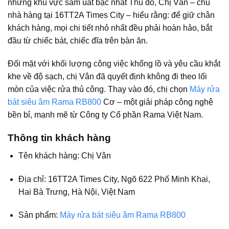
những khu vực sầm uất bậc nhất Thủ đô, Chị Vân – chủ
nhà hàng tại 16TT2A Times City – hiểu rằng: để giữ chân
khách hàng, mọi chi tiết nhỏ nhất đều phải hoàn hảo, bắt
đầu từ chiếc bát, chiếc đĩa trên bàn ăn.
Đối mặt với khối lượng công việc khổng lồ và yêu cầu khắt
khe về độ sạch, chị Vân đã quyết định không đi theo lối
mòn của việc rửa thủ công. Thay vào đó, chị chọn
Máy rửa
bát siêu âm Rama RB800
Cơ
– một giải pháp công nghệ
bền bỉ, mạnh mẽ từ Công ty Cổ phần Rama Việt Nam.
Thông tin khách hàng
Tên khách hàng: Chị Vân
Địa chỉ: 16TT2A Times City, Ngõ 622 Phố Minh Khai,
Hai Bà Trưng, Hà Nội
, Việt Nam
Sản phẩm:
Máy rửa bát siêu âm Rama RB800