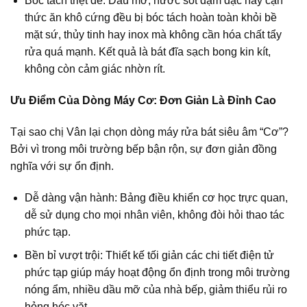
Bóc tách triệt để:
Dầu mỡ, nước sốt đậm đặc hay cặn
thức ăn khô cứng đều bị bóc tách hoàn toàn khỏi bề
mặt sứ, thủy tinh hay inox mà không cần hóa chất tẩy
rửa quá mạnh. Kết quả là bát đĩa sạch bong kin kít,
không còn cảm giác nhờn rít.
Ưu Điểm Của Dòng Máy Cơ: Đơn Giản Là Đỉnh Cao
Tại sao chị Vân lại chọn dòng máy rửa bát siêu âm “Cơ”?
Bởi vì trong môi trường bếp bận rộn, sự đơn giản đồng
nghĩa với sự ổn định.
Dễ dàng vận hành:
Bảng điều khiển cơ học trực quan,
dễ sử dụng cho mọi nhân viên, không đòi hỏi thao tác
phức tạp.
Bền bỉ vượt trội:
Thiết kế tối giản các chi tiết điện tử
phức tạp giúp máy hoạt động ổn định trong môi trường
nóng ẩm, nhiều dầu mỡ của nhà bếp, giảm thiểu rủi ro
hỏng hóc vặt.