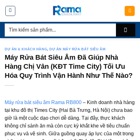
Chuyển
đến
nội
Tìm
dung
kiếm:
DỰ ÁN & KHÁCH HÀNG
,
DỰ ÁN MÁY RỬA BÁT SIÊU ÂM
Máy Rửa Bát Siêu Âm Đã Giúp Nhà
Hàng Chị Vân (KĐT Time City) Tối Ưu
Hóa Quy Trình Vận Hành Như Thế Nào?
Máy rửa bát siêu âm Rama RB800
– Kinh doanh nhà hàng
tại khu đô thị Times City (Hai Bà Trưng, Hà Nội) chưa bao
giờ là một cuộc dạo chơi dễ dàng. Tại đây, thực khách
không chỉ sành ăn mà còn cực kỳ khắt khe về tiêu chuẩn
phục vụ và vệ sinh. Giữa guồng quay áp lực của một trong