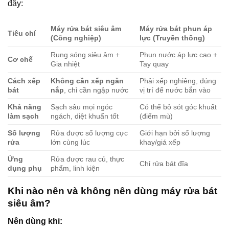
đây:
Máy rửa bát siêu âm
Máy rửa bát phun áp
Tiêu chí
(Công nghiệp)
lực (Truyền thống)
Rung sóng siêu âm +
Phun nước áp lực cao +
Cơ chế
Gia nhiệt
Tay quay
Cách xếp
Không cần xếp ngăn
Phải xếp nghiêng, đúng
bát
nắp
, chỉ cần ngập nước
vị trí để nước bắn vào
Khả năng
Sạch sâu mọi ngóc
Có thể bỏ sót góc khuất
làm sạch
ngách, diệt khuẩn tốt
(điểm mù)
Số lượng
Rửa được số lượng cực
Giới hạn bởi số lượng
rửa
lớn cùng lúc
khay/giá xếp
Ứng
Rửa được rau củ, thực
Chỉ rửa bát đĩa
dụng phụ
phẩm, linh kiện
Khi nào nên và không nên dùng máy rửa bát
siêu âm?
Nên dùng khi: