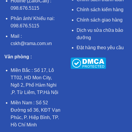
Hotline (Zalo/Call) :
098.676.5115
Chính sách kiểm hàng
Phản ánh/ Khiếu nại:
Chính sách giao hàng
098.676.5115
Dịch vụ sửa chữa bảo
Mail :
dưỡng
cskh@rama.com.vn
Đặt hàng theo yêu cầu
Văn phòng :
Miền Bắc : Số 17, Lô
TT02, HD Mon City,
Ngõ 2, Phố Hàm Nghi
,P. Từ Liêm, TP.Hà Nội
Miền Nam : Số 52
Đường số 36, KĐT Vạn
Phúc, P. Hiệp Bình, TP.
Hồ Chí Minh