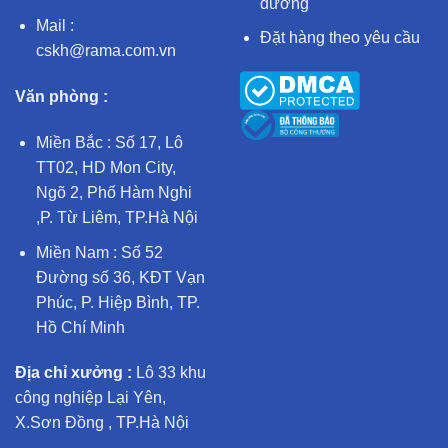
dưỡng
Mail :
Đặt hàng theo yêu cầu
cskh@rama.com.vn
Văn phòng :
Miền Bắc : Số 17, Lô
TT02, HD Mon City,
Ngõ 2, Phố Hàm Nghi
,P. Từ Liêm, TP.Hà Nội
Miền Nam : Số 52
Đường số 36, KĐT Vạn
Phúc, P. Hiệp Bình, TP.
Hồ Chí Minh
Địa chỉ xưởng :
Lô 33 khu
công nghiệp Lại Yên,
X.Sơn Đồng , TP.Hà Nội