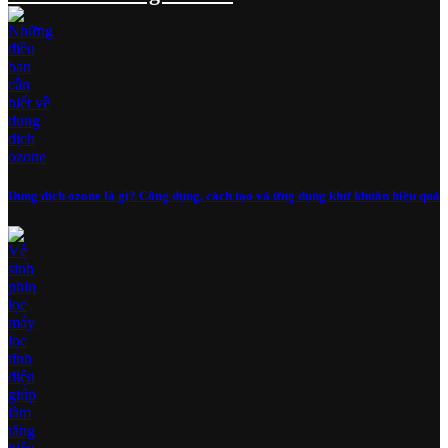
Dung dịch ozone là gì? Công dụng, cách tạo và ứng dụng khử khuẩn hiệu quả