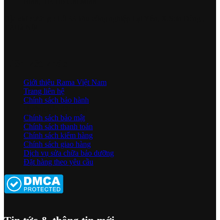
Bình, TP. Hồ Chí Minh
Địa chỉ xưởng :
Lô 33 khu công nghiệp Lại Yên, X.Sơn Đồng ,
TP.Hà Nội
Liên kết khác
Giới thiệu Rama Việt Nam
Trang liên hệ
Chính sách bảo hành
Hướng dẫn đặt hàng
Chính sách bảo mật
Chính sách thanh toán
Chính sách kiểm hàng
Chính sách giao hàng
Dịch vụ sửa chữa bảo dưỡng
Đặt hàng theo yêu cầu