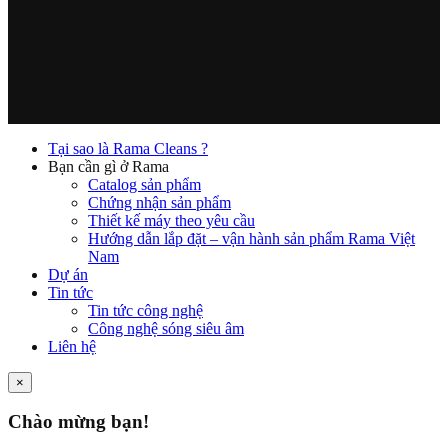
Tại sao là Rama Cleans ?
Bạn cần gì ở Rama
Catalog sản phẩm
Chứng nhận sản phẩm
Thiết kế máy theo yêu cầu
Hướng dẫn lắp đặt – vận hành sản phẩm Rama Việt
Nam
Dự án
Tin tức
Tin tức công nghệ
Công nghệ sóng siêu âm
Liên hệ
×
Chào mừng bạn!