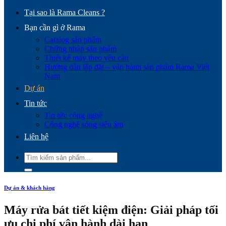
Tại sao là Rama Cleans ?
Bạn cần gì ở Rama
Catalog sản phẩm
Chứng nhận sản phẩm
Thiết kế máy theo yêu cầu
Hướng dẫn lắp đặt – vận hành sản phẩm Rama Việt
Nam
Dự án
Tin tức
Tin tức công nghệ
Công nghệ sóng siêu âm
Liên hệ
Tìm
kiếm:
Dự án & khách hàng
Máy rửa bát tiết kiệm điện: Giải pháp tối
ưu chi phí vận hành dài hạn