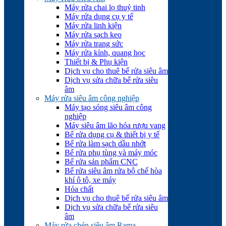
Máy rửa chai lọ thuỷ tinh
Máy rửa dụng cụ y tế
Máy rửa linh kiện
Máy rửa sạch keo
Máy rửa trang sức
Máy rửa kính, quang học
Thiết bị & Phụ kiện
Dịch vụ cho thuê bể rửa siêu âm
Dịch vụ sửa chữa bể rửa siêu
âm
Máy rửa siêu âm công nghiệp
Máy tạo sóng siêu âm công
nghiệp
Máy siêu âm lão hóa rượu vang
Bể rửa dụng cụ & thiết bị y tế
Bể rửa làm sạch dầu nhớt
Bể rửa phụ tùng và máy móc
Bể rửa sản phẩm CNC
Bể rửa siêu âm rửa bộ chế hòa
khí ô tô, xe máy
Hóa chất
Dịch vụ cho thuê bể rửa siêu âm
Dịch vụ sửa chữa bể rửa siêu
âm
Máy rửa chén siêu âm Rama