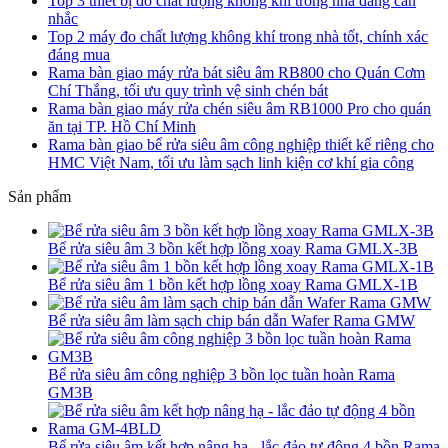
Top 3 thiết bị đo chất lượng không khí trong nhà đáng cân
nhắc
Top 2 máy đo chất lượng không khí trong nhà tốt, chính xác
đáng mua
Rama bàn giao máy rửa bát siêu âm RB800 cho Quán Cơm
Chí Thắng, tối ưu quy trình vệ sinh chén bát
Rama bàn giao máy rửa chén siêu âm RB1000 Pro cho quán
ăn tại TP. Hồ Chí Minh
Rama bàn giao bể rửa siêu âm công nghiệp thiết kế riêng cho
HMC Việt Nam, tối ưu làm sạch linh kiện cơ khí gia công
Sản phẩm
Bể rửa siêu âm 3 bồn kết hợp lồng xoay Rama GMLX-3B
Bể rửa siêu âm 1 bồn kết hợp lồng xoay Rama GMLX-1B
Bể rửa siêu âm làm sạch chip bán dẫn Wafer Rama GMW
Bể rửa siêu âm công nghiệp 3 bồn lọc tuần hoàn Rama
GM3B
Bể rửa siêu âm kết hợp nâng hạ - lắc đảo tự động 4 bồn Rama