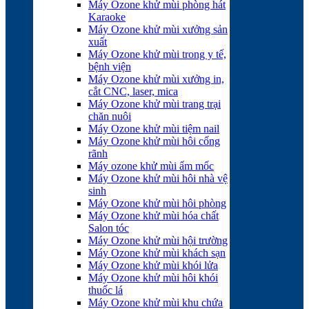
Máy Ozone khử mùi phòng hát
Karaoke
Máy Ozone khử mùi xưởng sản
xuất
Máy Ozone khử mùi trong y tế,
bệnh viện
Máy Ozone khử mùi xưởng in,
cắt CNC, laser, mica
Máy Ozone khử mùi trang trại
chăn nuôi
Máy Ozone khử mùi tiệm nail
Máy Ozone khử mùi hôi cống
rãnh
Máy ozone khử mùi ẩm mốc
Máy Ozone khử mùi hôi nhà vệ
sinh
Máy Ozone khử mùi hôi phòng
Máy Ozone khử mùi hóa chất
Salon tóc
Máy Ozone khử mùi hội trường
Máy Ozone khử mùi khách sạn
Máy Ozone khử mùi khói lửa
Máy Ozone khử mùi hôi khói
thuốc lá
Máy Ozone khử mùi khu chứa