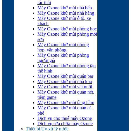
rác thải
Máy Ozone khử mùi nhà bếp
Máy Ozone khử mùi nhà hàng
Máy Ozone khử mùi ô tô, xe
khách
Máy Ozone khử mùi phòng học
Máy Ozone khử mùi phòng mới
sơn
Máy Ozone khử mùi phòng
họp, văn phòng
Máy Ozone khử mùi phòng
người già
Máy Ozone khử mùi phòng tập
thể hình
Máy Ozone khử mùi quán bar
Máy Ozone khử mùi nhà kho
Máy Ozone khử mùi vật nuôi
Máy Ozone khử mùi quán nét,
tiệm game
Máy Ozone khử mùi tầng hầm
Máy Ozone khử mùi quán cà
phê
Dịch vụ cho thuê máy Ozone
Dịch vụ sửa chữa máy Ozone
Thiết bị Uv xử lý nước