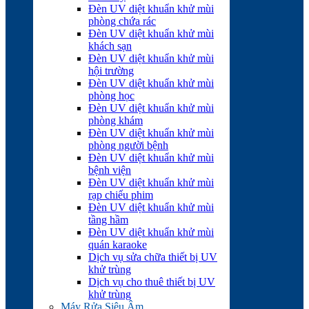
Đèn UV diệt khuẩn khử mùi
phòng chứa rác
Đèn UV diệt khuẩn khử mùi
khách sạn
Đèn UV diệt khuẩn khử mùi
hội trường
Đèn UV diệt khuẩn khử mùi
phòng học
Đèn UV diệt khuẩn khử mùi
phòng khám
Đèn UV diệt khuẩn khử mùi
phòng người bệnh
Đèn UV diệt khuẩn khử mùi
bệnh viện
Đèn UV diệt khuẩn khử mùi
rạp chiếu phim
Đèn UV diệt khuẩn khử mùi
tầng hầm
Đèn UV diệt khuẩn khử mùi
quán karaoke
Dịch vụ sửa chữa thiết bị UV
khử trùng
Dịch vụ cho thuê thiết bị UV
khử trùng
Máy Rửa Siêu Âm