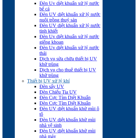
Đèn Uv diệt khuẩn xử lý nước
bể cá
Đèn UV diệt khuẩn xử lý nước
nuôi trồng thuỷ sản
Đèn UV diệt khuẩn xử lý nước
tinh khiết
Đèn Uv diệt khuẩn xử lý nước
giếng khoan
Đèn Uv diệt khuẩn xử lý nước
thải
Dịch vụ sửa chữa thiết bị UV
khử trùng
Dịch vụ cho thuê thiết bị UV
khử trùng
Thiết bị UV xử lý khí
Đèn sấy UV
Đèn Chiếu Tia UV
Đèn Cực Tím Diệt Khuẩn
Đèn Cực Tím Diệt Khuẩn
Đèn UV diệt khuẩn khử mùi ô
tô
Đèn UV diệt khuẩn khử mùi
nhà vệ sinh
Đèn UV diệt khuẩn khử mùi
nhà máy