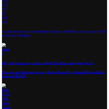
Vệ sinh phin lọc máy lọc tĩnh điện lưu lượng 40.000m³/h cho Công ty TNHH
Great Star Việt Nam
Máy rửa bát cửa sập có nên sử dụng? Ưu điểm và ứng dụng thực tế
Bàn giao máy khử mùi xách tay di động Rama R5 và Rama R10 cho khách
hàng tại TP.HCM