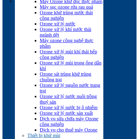
Máy Ozone khử độc thực phẩm
Máy sục ozone rửa rau quả
Ozone khử trùng nước thải
công nghiệp
Ozone xử lý nước
Ozone xử lý khí nước thải
ngành dệt
Máy ozone công nghệ thực
phẩm
Ozone xử lý mùi khí thải bếp
công nghiệp
Ozone xử lý mùi trong ống dẫn
khí
Ozone sát trùng khử trùng
chuồng trại
Ozone xử lý nguồn nước trang
trại
Ozone xử lý nước nuôi trồng
thuỷ sản
Ozone xử lý nước bị ô nhiễm
Ozone xử lý nước sản xuất
Dịch vụ sửa chữa máy Ozone
công nghiệp
Dịch vụ cho thuê máy Ozone
Thiết bị khử mùi