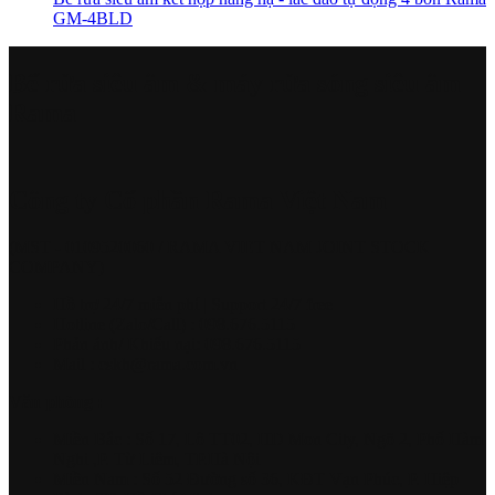
GM-4BLD
Bể rửa siêu âm & máy rửa sóng siêu âm
Rama
Công ty Cổ phần Rama Việt Nam
(MST - 0109520060 / RAMA VIET NAM JOINT STOCK
COMPANY)
Hồ trợ 24/7 miễn phí | Support 24/7 free
Hotline (Zalo/Call) : 098.676.5115
Phản ánh/ Khiếu nại: 098.676.5115
Mail : cskh@rama.com.vn
Văn phòng :
Miền Bắc : Số 17, Lô TT02, HD Mon City, Ngõ 2, Phố Hàm
Nghi ,P. Từ Liêm, TP.Hà Nội
Miền Nam : Số 52 Đường số 36, KĐT Vạn Phúc, P. Hiệp