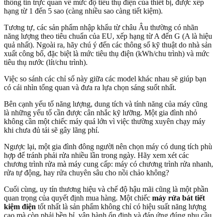
thông tin trực quan về mức độ tiêu thụ điện của thiết bị, được xếp
hạng từ 1 đến 5 sao (càng nhiều sao càng tiết kiệm).
Tương tự, các sản phẩm nhập khẩu từ châu Âu thường có nhãn
năng lượng theo tiêu chuẩn của EU, xếp hạng từ A đến G (A là hiệu
quả nhất). Ngoài ra, hãy chú ý đến các thông số kỹ thuật do nhà sản
xuất công bố, đặc biệt là mức tiêu thụ điện (kWh/chu trình) và mức
tiêu thụ nước (lít/chu trình).
Việc so sánh các chỉ số này giữa các model khác nhau sẽ giúp bạn
có cái nhìn tổng quan và đưa ra lựa chọn sáng suốt nhất.
Bên cạnh yếu tố năng lượng, dung tích và tính năng của máy cũng
là những yếu tố cần được cân nhắc kỹ lưỡng. Một gia đình nhỏ
không cần một chiếc máy quá lớn vì việc thường xuyên chạy máy
khi chưa đủ tải sẽ gây lãng phí.
Ngược lại, một gia đình đông người nên chọn máy có dung tích phù
hợp để tránh phải rửa nhiều lần trong ngày. Hãy xem xét các
chương trình rửa mà máy cung cấp: máy có chương trình rửa nhanh,
rửa tự động, hay rửa chuyên sâu cho nồi chảo không?
Cuối cùng, uy tín thương hiệu và chế độ hậu mãi cũng là một phần
quan trọng của quyết định mua hàng. Một chiếc
máy rửa bát tiết
kiệm điện
tốt nhất là sản phẩm không chỉ có hiệu suất năng lượng
cao mà còn phải bền bỉ, vận hành ổn định và đáp ứng đúng nhu cầu