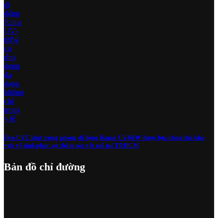
Đèn UVC khử trùng phòng di động Rama UV-60W được lựa chọn cho khu
vực vệ sinh phục vụ chăm sóc vết mổ tại TP.HCM
Bản đồ chỉ đường