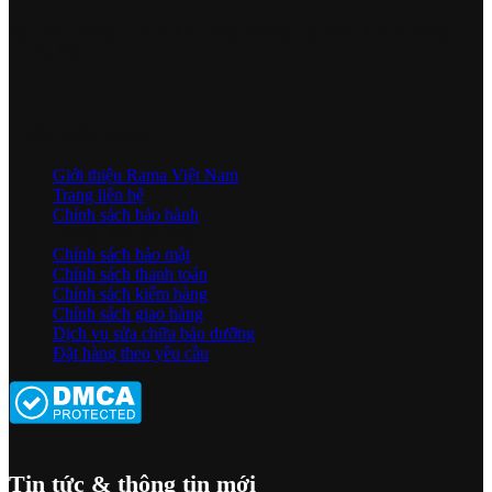
Địa chỉ xưởng :
Lô 33 khu công nghiệp Lại Yên, X.Sơn Đồng ,
TP.Hà Nội
Liên kết khác
Giới thiệu Rama Việt Nam
Trang liên hệ
Chính sách bảo hành
Hướng dẫn đặt hàng
Chính sách bảo mật
Chính sách thanh toán
Chính sách kiểm hàng
Chính sách giao hàng
Dịch vụ sửa chữa bảo dưỡng
Đặt hàng theo yêu cầu
Tin tức & thông tin mới