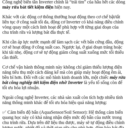
Công nghệ biến tần Inverter chính là “trái tim” của hầu hết các dòng
máy rửa bát tiết kiệm điện
hiện nay.
Khác với các động cơ thông thường hoạt động theo cơ chế bật/tắt
liên tục ở công suất tối đa, động cơ Inverter có khả năng điều chỉnh
vòng quay một cách linh hoạt để phù hợp với từng giai đoạn của
chu trình rửa và lượng bát đĩa thực tế.
Khi cần áp lực nước mạnh để làm sạch các vết bẩn cứng đầu, động
cơ sẽ hoạt động ở công suất cao. Ngược lại, ở giai đoạn tráng hoặc
khi tải nhẹ, động cơ sẽ tự động giảm công suất xuống mức tối thiểu
cần thiết.
Cơ chế vận hành thông minh này không chỉ giảm thiểu lượng điện
năng tiêu thụ một cách đáng kể mà còn giúp máy hoạt động êm ái,
bền bỉ hơn. Đối với các mô hình kinh doanh lớn, một chiếc
máy rửa
bát công nghiệp tiết kiệm điện nhờ Inverter
là yếu tố sống còn để
tối ưu hóa lợi nhuận.
Ngoài công nghệ Inverter, các nhà sản xuất còn tích hợp nhiều tính
năng thông minh khác để tối ưu hóa hiệu quả năng lượng:
✅ Cảm biến độ bẩn (AquaSensor/Soil Sensor): Hệ thống cảm biến
quang học này có khả năng nhận diện mức độ bẩn của nước trong
chu trình rửa. Dựa trên dữ liệu thu được, máy sẽ tự động điều chỉnh
lượng nước, nhiệt độ và thời gian rửa cho phù hợp, đảm bảo bát đĩa