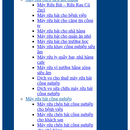
Máy Rửa Bát – Rửa Rau Củ
2in1
Máy rửa bát cho bệnh viện
Máy rửa bát cho căng tin công
ty
Máy rửa bát cho nhà hàng
Máy rửa bát cho quán ăn nhỏ
Máy rửa bát cho trường học
Máy rửa khay công nghiệp siêu
âm
Máy rửa ly quầy bar, nhà hàng
cafe
Máy rửa vỉ nướng bằng sóng
siêu âm
Dịch vụ cho thuê máy rửa bát
công nghiệp
Dịch vụ sửa chữa máy rửa bát
công nghiệp
Máy rửa bát công nghiệp
Máy rửa chén bát công nghiệp
cho bệnh viện
Máy rửa chén bát công nghiệp
cho khách sạn
Máy rửa chén bát công nghiệp