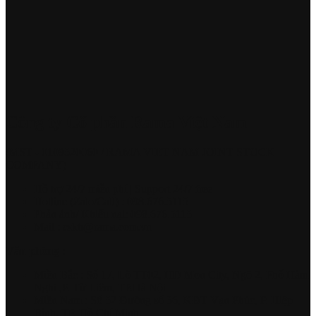
Công ty Cổ phần Rama Việt Nam
(MST - 0109520060 / RAMA VIET NAM JOINT STOCK
COMPANY)
Hồ trợ 24/7 miễn phí | Support 24/7 free
Hotline (Zalo/Call) : 098.676.5115
Phản ánh/ Khiếu nại: 098.676.5115
Mail : cskh@rama.com.vn
Văn phòng :
Miền Bắc : Số 17, Lô TT02, HD Mon City, Ngõ 2, Phố Hàm
Nghi ,P. Từ Liêm, TP.Hà Nội
Miền Nam : Số 52 Đường số 36, KĐT Vạn Phúc, P. Hiệp
Bình, TP. Hồ Chí Minh