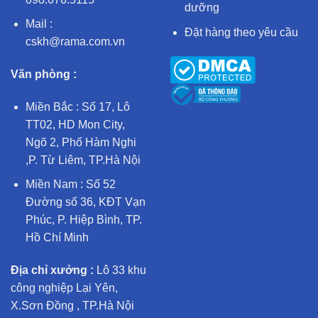
dưỡng
Mail :
Đặt hàng theo yêu cầu
cskh@rama.com.vn
Văn phòng :
Miền Bắc : Số 17, Lô
TT02, HD Mon City,
Ngõ 2, Phố Hàm Nghi
,P. Từ Liêm, TP.Hà Nội
Miền Nam : Số 52
Đường số 36, KĐT Vạn
Phúc, P. Hiệp Bình, TP.
Hồ Chí Minh
Địa chỉ xưởng :
Lô 33 khu
công nghiệp Lại Yên,
X.Sơn Đồng , TP.Hà Nội