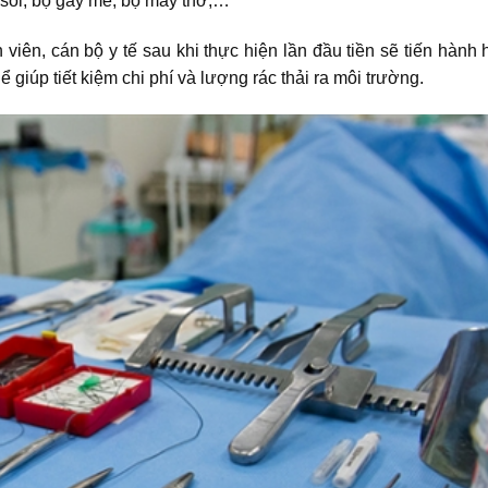
 soi, bộ gây mê, bộ máy thở,…
viên, cán bộ y tế sau khi thực hiện lần đầu tiền sẽ tiến hành
ể giúp tiết kiệm chi phí và lượng rác thải ra môi trường.