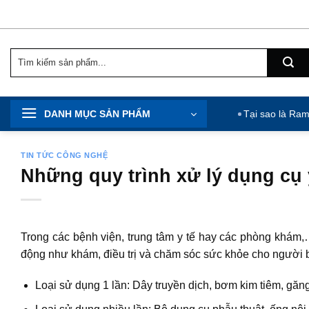
Chuyển
đến
nội
Tìm
dung
kiếm:
DANH MỤC SẢN PHẨM
Tại sao là Ra
TIN TỨC CÔNG NGHỆ
Những quy trình xử lý dụng cụ 
Trong các bệnh viện, trung tâm y tế hay các phòng khám,…
động như khám, điều trị và chăm sóc sức khỏe cho người b
Loại sử dụng 1 lần: Dây truyền dịch, bơm kim tiêm, găn