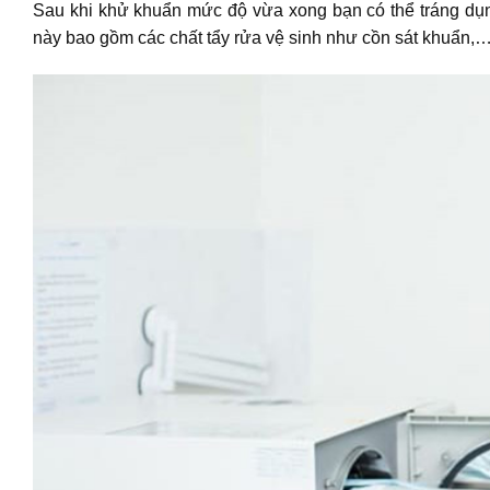
Sau khi khử khuẩn mức độ vừa xong bạn có thể tráng dụ
này bao gồm các chất tẩy rửa vệ sinh như cồn sát khuẩn,