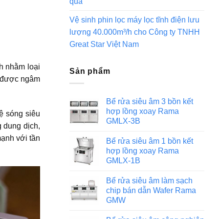
quả
Vệ sinh phin lọc máy lọc tĩnh điện lưu
lượng 40.000m³/h cho Công ty TNHH
Great Star Việt Nam
ch nhằm loại
Sản phẩm
ần được ngâm
Bể rửa siêu âm 3 bồn kết
hợp lồng xoay Rama
ệ sóng siêu
GMLX-3B
 dung dịch,
mạnh với tần
Bể rửa siêu âm 1 bồn kết
hợp lồng xoay Rama
GMLX-1B
Bể rửa siêu âm làm sạch
chip bán dẫn Wafer Rama
GMW