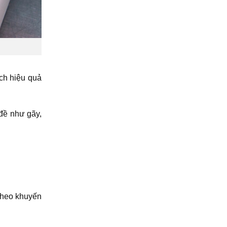
ch hiệu quả
 đề như gãy,
theo khuyến