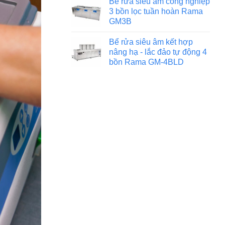
Bể rửa siêu âm công nghiệp
3 bồn lọc tuần hoàn Rama
GM3B
Bể rửa siêu âm kết hợp
nâng hạ - lắc đảo tự động 4
bồn Rama GM-4BLD