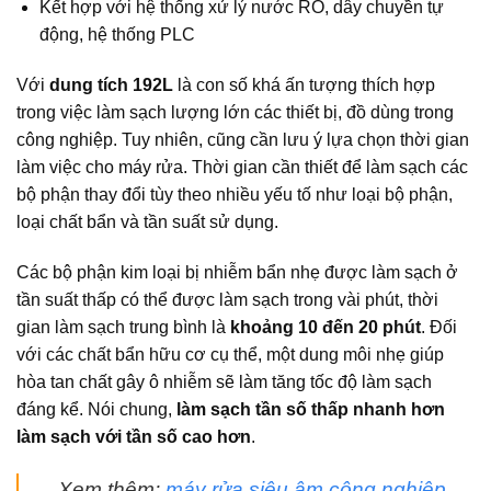
Kết hợp với hệ thống xử lý nước RO, dây chuyền tự
động, hệ thống PLC
Với
dung tích 192L
là con số khá ấn tượng thích hợp
trong việc làm sạch lượng lớn các thiết bị, đồ dùng trong
công nghiệp. Tuy nhiên, cũng cần lưu ý lựa chọn thời gian
làm việc cho máy rửa. Thời gian cần thiết để làm sạch các
bộ phận thay đổi tùy theo nhiều yếu tố như loại bộ phận,
loại chất bẩn và tần suất sử dụng.
Các bộ phận kim loại bị nhiễm bẩn nhẹ được làm sạch ở
tần suất thấp có thể được làm sạch trong vài phút, thời
gian làm sạch trung bình là
khoảng 10 đến 20 phút
. Đối
với các chất bẩn hữu cơ cụ thể, một dung môi nhẹ giúp
hòa tan chất gây ô nhiễm sẽ làm tăng tốc độ làm sạch
đáng kể. Nói chung,
làm sạch tần số thấp nhanh hơn
làm sạch với tần số cao hơn
.
Xem thêm:
máy rửa siêu âm công nghiệp