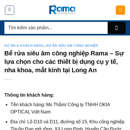
Chuyển
đến
nội
Tìm
dung
kiếm:
DỰ ÁN & KHÁCH HÀNG
,
DỰ ÁN SIÊU ÂM CÔNG NGHIỆP
Bể rửa siêu âm công nghiệp Rama – Sự
lựa chọn cho các thiết bị dụng cụ y tế,
nha khoa, mắt kính tại Long An
Thông tin khách hàng:
Tên khách hàng: Ms Thắm/ Công ty TNHH OKIA
OPTICAL Việt Nam
Địa chỉ: Lô D10 và D11, đường số 15, Khu công nghiệp
Thuận Đạo mở rộng, Xã Long Định, Huyện Cần Đước,