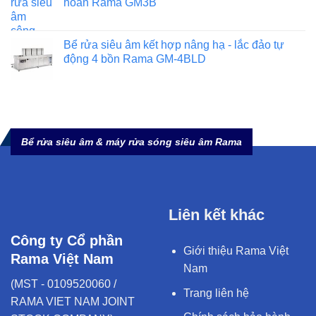
hoàn Rama GM3B
Bể rửa siêu âm kết hợp nâng hạ - lắc đảo tự
động 4 bồn Rama GM-4BLD
Bể rửa siêu âm & máy rửa sóng siêu âm Rama
Liên kết khác
Công ty Cổ phần
Giới thiệu Rama Việt
Rama Việt Nam
Nam
(MST - 0109520060 /
Trang liên hệ
RAMA VIET NAM JOINT