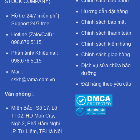
Chính sách bảo hành
STOCK COMPANY)
Hướng dẫn đặt hàng
Hồ trợ 24/7 miễn phí |
Chính sách bảo mật
Support 24/7 free
Chính sách thanh toán
Hotline (Zalo/Call) :
098.676.5115
Chính sách kiểm hàng
Phản ánh/ Khiếu nại:
Chính sách giao hàng
098.676.5115
Dịch vụ sửa chữa bảo
Mail :
dưỡng
cskh@rama.com.vn
Đặt hàng theo yêu cầu
Văn phòng :
Miền Bắc : Số 17, Lô
TT02, HD Mon City,
Ngõ 2, Phố Hàm Nghi
,P. Từ Liêm, TP.Hà Nội