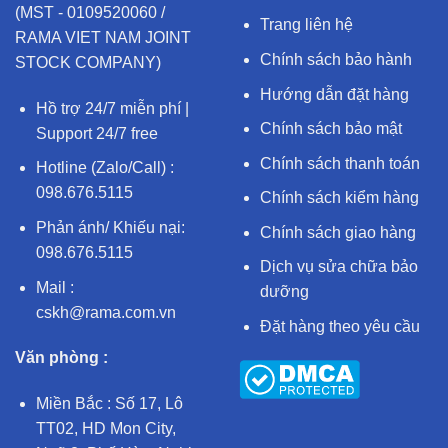
(MST - 0109520060 /
Trang liên hệ
RAMA VIET NAM JOINT
Chính sách bảo hành
STOCK COMPANY)
Hướng dẫn đặt hàng
Hồ trợ 24/7 miễn phí |
Chính sách bảo mật
Support 24/7 free
Chính sách thanh toán
Hotline (Zalo/Call) :
098.676.5115
Chính sách kiểm hàng
Phản ánh/ Khiếu nại:
Chính sách giao hàng
098.676.5115
Dịch vụ sửa chữa bảo
Mail :
dưỡng
cskh@rama.com.vn
Đặt hàng theo yêu cầu
Văn phòng :
Miền Bắc : Số 17, Lô
TT02, HD Mon City,