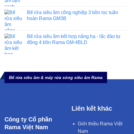
Bể rửa siêu âm công nghiệp 3 bồn lọc tuần
hoàn Rama GM3B
Bể rửa siêu âm kết hợp nâng hạ - lắc đảo tự
động 4 bồn Rama GM-4BLD
Bể rửa siêu âm & máy rửa sóng siêu âm Rama
Liên kết khác
Công ty Cổ phần
Giới thiệu Rama Việt
Rama Việt Nam
Nam