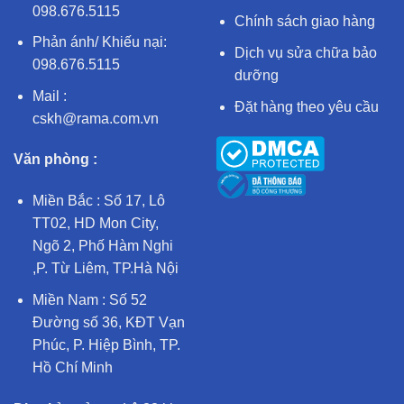
098.676.5115
Chính sách giao hàng
Phản ánh/ Khiếu nại:
Dịch vụ sửa chữa bảo
098.676.5115
dưỡng
Mail :
Đặt hàng theo yêu cầu
cskh@rama.com.vn
Văn phòng :
Miền Bắc : Số 17, Lô
TT02, HD Mon City,
Ngõ 2, Phố Hàm Nghi
,P. Từ Liêm, TP.Hà Nội
Miền Nam : Số 52
Đường số 36, KĐT Vạn
Phúc, P. Hiệp Bình, TP.
Hồ Chí Minh