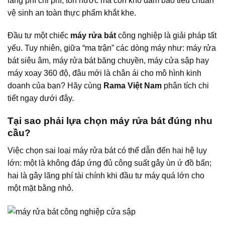
lãng phí chi phí, tốn nước mà còn khó đảm bảo tiêu chuẩn
vệ sinh an toàn thực phẩm khắt khe.
Đầu tư một chiếc
máy rửa bát
công nghiệp là giải pháp tất
yếu. Tuy nhiên, giữa “ma trận” các dòng máy như: máy rửa
bát siêu âm, máy rửa bát băng chuyền, máy cửa sập hay
máy xoay 360 độ, đâu mới là chân ái cho mô hình kinh
doanh của bạn? Hãy cùng
Rama Việt Nam
phân tích chi
tiết ngay dưới đây.
Tại sao phải lựa chọn máy rửa bát đúng nhu
cầu?
Việc chọn sai loại máy rửa bát có thể dẫn đến hai hệ lụy
lớn: một là không đáp ứng đủ công suất gây ùn ứ đồ bẩn;
hai là gây lãng phí tài chính khi đầu tư máy quá lớn cho
một mặt bằng nhỏ.