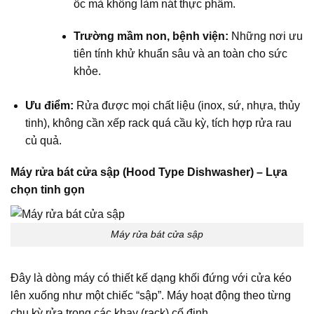
ốc mà không làm nát thực phẩm.
Trường mầm non, bệnh viện:
Những nơi ưu
tiên tính khử khuẩn sâu và an toàn cho sức
khỏe.
Ưu điểm:
Rửa được mọi chất liệu (inox, sứ, nhựa, thủy
tinh), không cần xếp rack quá cầu kỳ, tích hợp rửa rau
củ quả.
Máy rửa bát cửa sập (Hood Type Dishwasher) – Lựa
chọn tinh gọn
Máy rửa bát cửa sập
Đây là dòng máy có thiết kế dạng khối đứng với cửa kéo
lên xuống như một chiếc “sập”. Máy hoạt động theo từng
chu kỳ rửa trong các khay (rack) cố định.