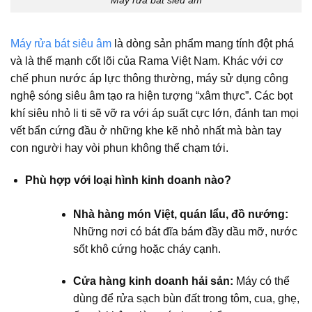
Máy rửa bát siêu âm
Máy rửa bát siêu âm
là dòng sản phẩm mang tính đột phá
và là thế mạnh cốt lõi của Rama Việt Nam. Khác với cơ
chế phun nước áp lực thông thường, máy sử dụng công
nghệ sóng siêu âm tạo ra hiện tượng “xâm thực”. Các bọt
khí siêu nhỏ li ti sẽ vỡ ra với áp suất cực lớn, đánh tan mọi
vết bẩn cứng đầu ở những khe kẽ nhỏ nhất mà bàn tay
con người hay vòi phun không thể chạm tới.
Phù hợp với loại hình kinh doanh nào?
Nhà hàng món Việt, quán lẩu, đồ nướng:
Những nơi có bát đĩa bám đầy dầu mỡ, nước
sốt khô cứng hoặc cháy cạnh.
Cửa hàng kinh doanh hải sản:
Máy có thể
dùng để rửa sạch bùn đất trong tôm, cua, ghẹ,