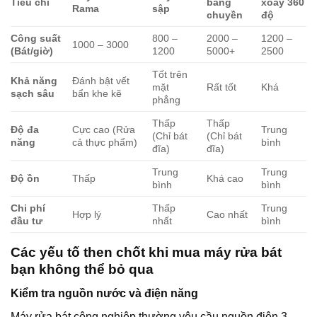
Tiêu chí
băng
xoay 360
Rama
sập
chuyền
độ
Công suất
800 –
2000 –
1200 –
1000 – 3000
(Bát/giờ)
1200
5000+
2500
Tốt trên
Khả năng
Đánh bật vết
mặt
Rất tốt
Khá
sạch sâu
bẩn khe kẽ
phẳng
Thấp
Thấp
Độ đa
Cực cao (Rửa
Trung
(Chỉ bát
(Chỉ bát
năng
cả thực phẩm)
bình
đĩa)
đĩa)
Trung
Trung
Độ ồn
Thấp
Khá cao
bình
bình
Chi phí
Thấp
Trung
Hợp lý
Cao nhất
đầu tư
nhất
bình
Các yếu tố then chốt khi mua máy rửa bát
bạn không thể bỏ qua
Kiểm tra nguồn nước và điện năng
Máy rửa bát công nghiệp thường yêu cầu nguồn điện 3