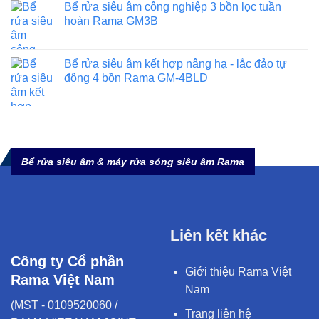
Bể rửa siêu âm công nghiệp 3 bồn lọc tuần
hoàn Rama GM3B
Bể rửa siêu âm kết hợp nâng hạ - lắc đảo tự
động 4 bồn Rama GM-4BLD
Bể rửa siêu âm & máy rửa sóng siêu âm Rama
Liên kết khác
Công ty Cổ phần
Giới thiệu Rama Việt
Rama Việt Nam
Nam
(MST - 0109520060 /
Trang liên hệ