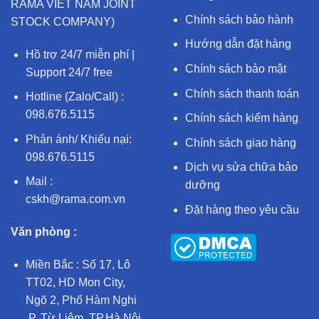
RAMA VIET NAM JOINT
Chính sách bảo hành
STOCK COMPANY)
Hướng dẫn đặt hàng
Hồ trợ 24/7 miễn phí |
Chính sách bảo mật
Support 24/7 free
Chính sách thanh toán
Hotline (Zalo/Call) :
098.676.5115
Chính sách kiểm hàng
Phản ánh/ Khiếu nại:
Chính sách giao hàng
098.676.5115
Dịch vụ sửa chữa bảo
Mail :
dưỡng
cskh@rama.com.vn
Đặt hàng theo yêu cầu
Văn phòng :
Miền Bắc : Số 17, Lô
TT02, HD Mon City,
Ngõ 2, Phố Hàm Nghi
,P. Từ Liêm, TP.Hà Nội