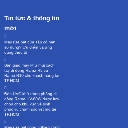
Tin tức & thông tin
mới
Máy rửa bát cửa sập có nên
sử dụng? Ưu điểm và ứng
dụng thực tế
Bàn giao máy khử mùi xách
tay di động Rama R5 và
Rama R10 cho khách hàng tại
TP.HCM
Đèn UVC khử trùng phòng di
động Rama UV-60W được lựa
chọn cho khu vực vệ sinh
phục vụ chăm sóc vết mổ tại
TP.HCM
Máy rửa bát công nghiệp công