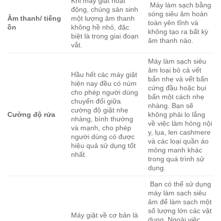
Khi máy giặt hoạt
Máy làm sạch bằng
động, chúng sản sinh
sóng siêu âm hoàn
Âm thanh/ tiếng
một lượng âm thanh
toàn yên tĩnh và
ồn
không hề nhỏ, đặc
không tạo ra bất kỳ
biệt là trong giai đoạn
âm thanh nào.
vắt.
Máy làm sạch siêu
âm loại bỏ cả vết
Hầu hết các máy giặt
bẩn nhẹ và vết bẩn
hiện nay đều có núm
cứng đầu hoặc bụi
cho phép người dùng
bẩn một cách nhẹ
chuyển đổi giữa
nhàng. Bạn sẽ
cường độ giặt nhẹ
Cường độ rửa
không phải lo lắng
nhàng, bình thường
về việc làm hỏng nội
và mạnh, cho phép
y, lụa, len cashmere
người dùng có được
và các loại quần áo
hiệu quả sử dụng tốt
mỏng manh khác
nhất.
trong quá trình sử
dụng.
Bạn có thể sử dụng
máy làm sạch siêu
âm để làm sạch một
số lượng lớn các vật
Máy giặt về cơ bản là
dụng. Ngoài việc