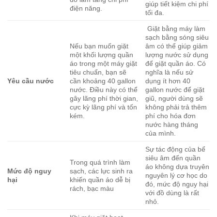
giúp tiết kiệm chi phí
điện năng.
tối đa.
Giặt bằng máy làm
sạch bằng sóng siêu
Nếu bạn muốn giặt
âm có thể giúp giảm
một khối lượng quần
lượng nước sử dụng
áo trong một máy giặt
để giặt quần áo. Có
tiêu chuẩn, bạn sẽ
nghĩa là nếu sử
Yêu cầu nước
cần khoảng 40 gallon
dụng ít hơn 40
nước. Điều này có thể
gallon nước để giặt
gây lãng phí thời gian,
giũ, người dùng sẽ
cực kỳ lãng phí và tốn
không phải trả thêm
kém.
phí cho hóa đơn
nước hàng tháng
của mình.
Sự tác động của bể
siêu âm đến quần
Trong quá trình làm
áo không dựa truyên
Mức độ nguy
sạch, các lực sinh ra
nguyên lý cơ học do
hại
khiến quần áo dễ bị
đó, mức độ nguy hại
rách, bạc màu
với đồ dùng là rất
nhỏ.