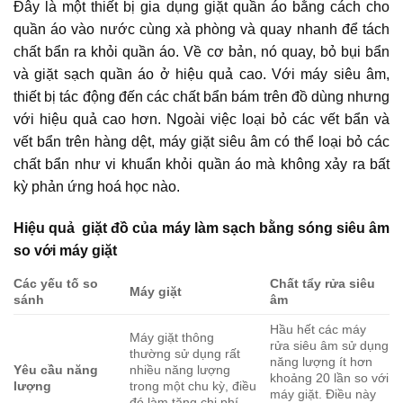
Đây là một thiết bị gia dụng giặt quần áo bằng cách cho
quần áo vào nước cùng xà phòng và quay nhanh để tách
chất bẩn ra khỏi quần áo. Về cơ bản, nó quay, bỏ bụi bẩn
và giặt sạch quần áo ở hiệu quả cao. Với máy siêu âm,
thiết bị tác động đến các chất bẩn bám trên đồ dùng nhưng
với hiệu quả cao hơn. Ngoài việc loại bỏ các vết bẩn và
vết bẩn trên hàng dệt, máy giặt siêu âm có thể loại bỏ các
chất bẩn như vi khuẩn khỏi quần áo mà không xảy ra bất
kỳ phản ứng hoá học nào.
Hiệu quả giặt đồ của máy làm sạch bằng sóng siêu âm
so với máy giặt
Các yếu tố so
Chất tẩy rửa siêu
Máy giặt
sánh
âm
Hầu hết các máy
Máy giặt thông
rửa siêu âm sử dụng
thường sử dụng rất
năng lượng ít hơn
Yêu cầu năng
nhiều năng lượng
khoảng 20 lần so với
lượng
trong một chu kỳ, điều
máy giặt. Điều này
đó làm tăng chi phí