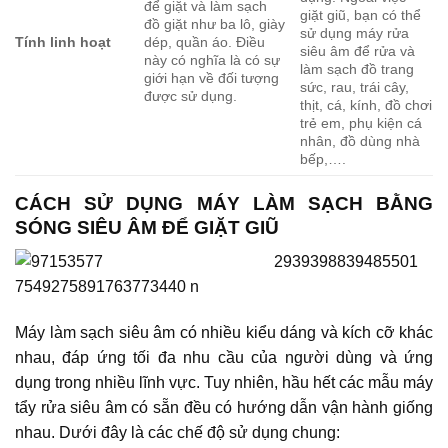
để giặt và làm sạch
giặt giũ, bạn có thể
đồ giặt như ba lô, giày
sử dụng máy rửa
Tính linh hoạt
dép, quần áo. Điều
siêu âm để rửa và
này có nghĩa là có sự
làm sạch đồ trang
giới hạn về đối tượng
sức, rau, trái cây,
được sử dụng.
thịt, cá, kính, đồ chơi
trẻ em, phụ kiện cá
nhân, đồ dùng nhà
bếp,….
CÁCH SỬ DỤNG MÁY LÀM SẠCH BẰNG
SÓNG SIÊU ÂM ĐỂ GIẶT GIŨ
Máy làm sạch siêu âm có nhiều kiểu dáng và kích cỡ khác
nhau, đáp ứng tối đa nhu cầu của người dùng và ứng
dụng trong nhiều lĩnh vực. Tuy nhiên, hầu hết các mẫu máy
tẩy rửa siêu âm có sẵn đều có hướng dẫn vận hành giống
nhau. Dưới đây là các chế độ sử dụng chung: