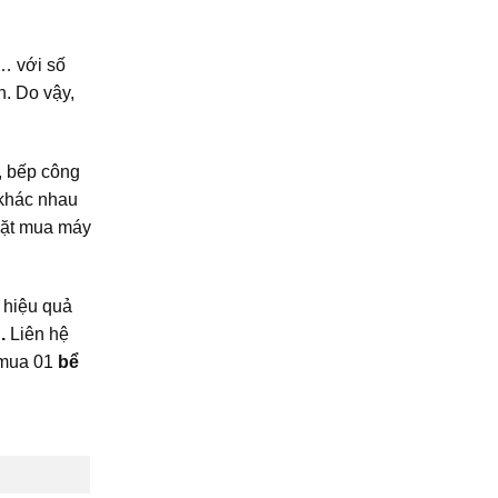
a… với số
h. Do vậy,
, bếp công
 khác nhau
 đặt mua máy
 hiệu quả
.
Liên hệ
 mua 01
bể