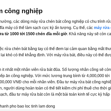
âm công nghiệp
thường, các dòng máy rửa chén bát công nghiệp có chu trình rửa
 đĩa máy có thể làm sạch cực kỳ ấn tượng. Cụ thể, các
máy rửa 
 từ 1000 tới 1500 chén đĩa mỗi giờ
. Khả năng này sẽ còn c
iệc rửa chén bát bằng tay có thể đem lại cảm quan bằng mắt th
 lại khó có thể khẳng định. Với máy rửa bát, điều này có thể đư
n it nhất một nhân viên rửa bát đũa. Số lượng nhân công sẽ cò
ếp ăn công nghiệp. Với mức lương trung bình từ 4,000,000 tới
00,000 VNĐ cho mỗi nhân viên. Đầu tư máy rửa bát công nghiệ
 người dùng hoàn toàn có thể tiết kiệm chi phí thuê cho thời gi
sạch, đầu tư máy rửa bát còn là một bài toán kinh tế cực kỳ hấp