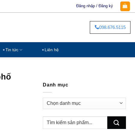
Đăng nhập / Đăng ký
098.676.5115
Tin tức
Liên hệ
phố
Danh mục
Danh
mục