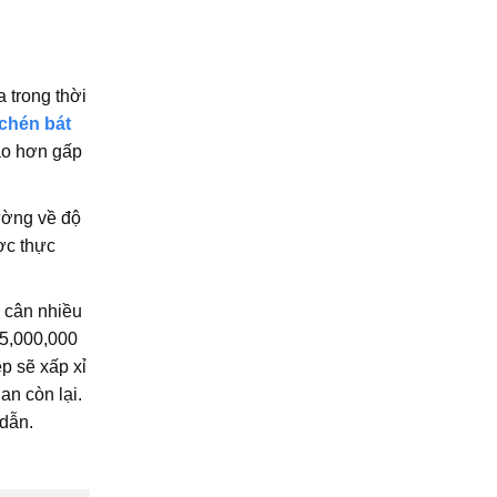
 trong thời
chén bát
ao hơn gấp
ường về độ
ợc thực
n cân nhiều
 5,000,000
p sẽ xấp xỉ
an còn lại.
 dẫn.