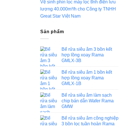
Vệ sinh phin lọc máy lọc tĩnh điện lưu
lượng 40.000m³/h cho Công ty TNHH
Great Star Việt Nam
Sản phẩm
Bể rửa siêu âm 3 bồn kết
hợp lồng xoay Rama
GMLX-3B
Bể rửa siêu âm 1 bồn kết
hợp lồng xoay Rama
GMLX-1B
Bể rửa siêu âm làm sạch
chip bán dẫn Wafer Rama
GMW
Bể rửa siêu âm công nghiệp
3 bồn lọc tuần hoàn Rama