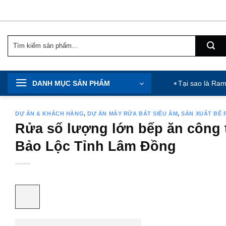
Chuyển
đến
nội
Tìm
dung
kiếm:
DANH MỤC SẢN PHẨM
Tại sao là Ra
DỰ ÁN & KHÁCH HÀNG
,
DỰ ÁN MÁY RỬA BÁT SIÊU ÂM
,
SẢN XUẤT BỂ 
Rửa số lượng lớn bếp ăn công t
Bảo Lộc Tỉnh Lâm Đồng