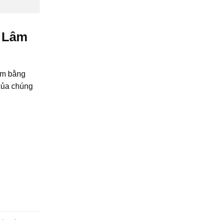
h Lâm
am bằng
của chúng