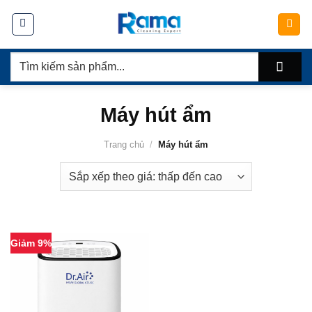
Chuyển
đến
nội
Tìm
dung
kiếm:
Máy hút ẩm
Trang chủ
/
Máy hút ẩm
Giảm 9%