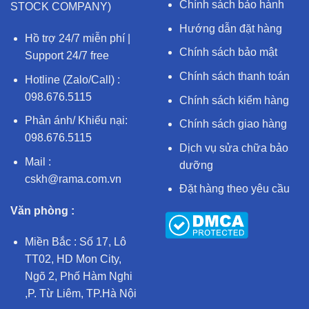
Chính sách bảo hành
STOCK COMPANY)
Hướng dẫn đặt hàng
Hồ trợ 24/7 miễn phí |
Chính sách bảo mật
Support 24/7 free
Chính sách thanh toán
Hotline (Zalo/Call) :
098.676.5115
Chính sách kiểm hàng
Phản ánh/ Khiếu nại:
Chính sách giao hàng
098.676.5115
Dịch vụ sửa chữa bảo
Mail :
dưỡng
cskh@rama.com.vn
Đặt hàng theo yêu cầu
Văn phòng :
Miền Bắc : Số 17, Lô
TT02, HD Mon City,
Ngõ 2, Phố Hàm Nghi
,P. Từ Liêm, TP.Hà Nội