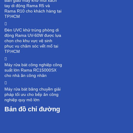
Bàn giao máy khử mùi xách
tay di động Rama R5 và
Rama R10 cho khách hàng tại
TP.HCM
Đèn UVC khử trùng phòng di
động Rama UV-60W được lựa
chọn cho khu vực vệ sinh
phục vụ chăm sóc vết mổ tại
TP.HCM
Máy rửa bát công nghiệp công
suất lớn Rama RC15000SX
cho nhà ăn công nhân
Máy rửa bát băng chuyền giải
pháp tối ưu cho bếp ăn công
nghiệp quy mô lớn
Bản đồ chỉ đường