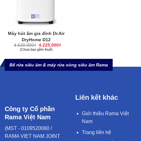
Máy hút ẩm gia đình Dr.Air
DryHome D12
Giá
Giá
4.620.000
₫
4.225.000
₫
gốc
hiện
(Chưa bao gồm thuế)
là:
tại
4.620.000₫.
là:
4.225.000₫.
Bể rửa siêu âm & máy rửa sóng siêu âm Rama
Liên kết khác
Công ty Cổ phần
Giới thiệu Rama Việt
Rama Việt Nam
Nam
(MST - 0109520060 /
Trang liên hệ
RAMA VIET NAM JOINT