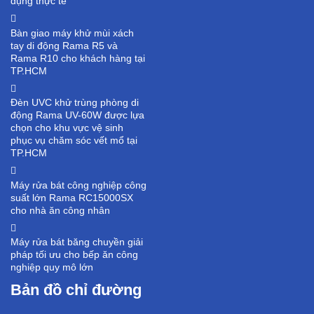
dụng thực tế
Bàn giao máy khử mùi xách
tay di động Rama R5 và
Rama R10 cho khách hàng tại
TP.HCM
Đèn UVC khử trùng phòng di
động Rama UV-60W được lựa
chọn cho khu vực vệ sinh
phục vụ chăm sóc vết mổ tại
TP.HCM
Máy rửa bát công nghiệp công
suất lớn Rama RC15000SX
cho nhà ăn công nhân
Máy rửa bát băng chuyền giải
pháp tối ưu cho bếp ăn công
nghiệp quy mô lớn
Bản đồ chỉ đường