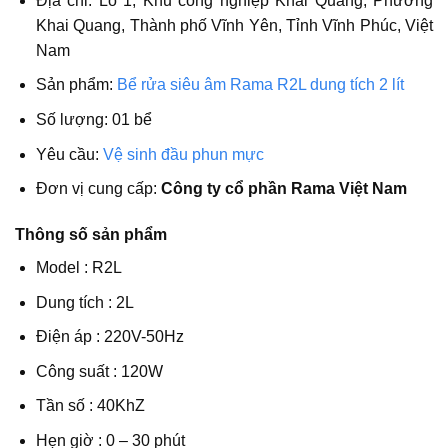
Địa chỉ: Lô 1, Khu công nghiệp Khai Quang, Phường
Khai Quang, Thành phố Vĩnh Yên, Tỉnh Vĩnh Phúc, Việt
Nam
Sản phẩm:
Bể rửa siêu âm Rama R2L dung tích 2 lít
Số lượng: 01 bể
Yêu cầu:
Vệ sinh đầu phun mực
Đơn vị cung cấp:
Công ty cổ phần Rama Việt Nam
Thông số sản phẩm
Model : R2L
Dung tích : 2L
Điện áp : 220V-50Hz
Công suất : 120W
Tần số : 40KhZ
Hẹn giờ : 0 – 30 phút