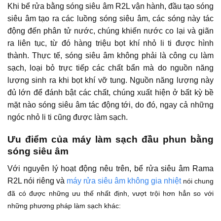
Khi bể rửa bằng sóng siêu âm R2L vận hành, đầu tạo sóng
siêu âm tạo ra các luồng sóng siêu âm, các sóng này tác
động đến phân tử nước, chúng khiến nước co lại và giãn
ra liên tục, từ đó hàng triệu bọt khí nhỏ li ti được hình
thành. Thực tế, sóng siêu âm không phải là công cụ làm
sạch, loại bỏ trực tiếp các chất bẩn mà do nguồn năng
lượng sinh ra khi bọt khí vỡ tung. Nguồn năng lượng này
đủ lớn để đánh bật các chất, chúng xuất hiện ở bất kỳ bề
mặt nào sóng siêu âm tác động tới, do đó, ngay cả những
ngóc nhỏ li ti cũng được làm sạch.
Ưu điểm của máy làm sạch đầu phun bằng
sóng siêu âm
Với nguyên lý hoạt động nêu trên, bể rửa siêu âm Rama
R2L nói riêng và
máy rửa siêu âm không gia nhiệt
nói chung
đã có được những ưu thế nhất định, vượt trội hơn hẳn so với
những phương pháp làm sạch khác: