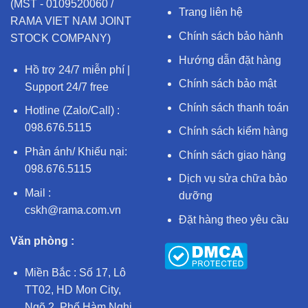
(MST - 0109520060 /
Trang liên hệ
RAMA VIET NAM JOINT
Chính sách bảo hành
STOCK COMPANY)
Hướng dẫn đặt hàng
Hồ trợ 24/7 miễn phí |
Chính sách bảo mật
Support 24/7 free
Chính sách thanh toán
Hotline (Zalo/Call) :
098.676.5115
Chính sách kiểm hàng
Phản ánh/ Khiếu nại:
Chính sách giao hàng
098.676.5115
Dịch vụ sửa chữa bảo
Mail :
dưỡng
cskh@rama.com.vn
Đặt hàng theo yêu cầu
Văn phòng :
Miền Bắc : Số 17, Lô
TT02, HD Mon City,
Ngõ 2, Phố Hàm Nghi