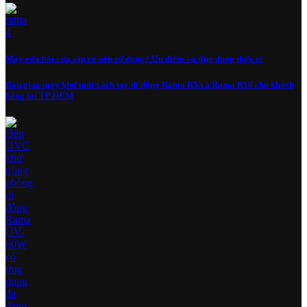
Máy rửa bát cửa sập có nên sử dụng? Ưu điểm và ứng dụng thực tế
Bàn giao máy khử mùi xách tay di động Rama R5 và Rama R10 cho khách
hàng tại TP.HCM