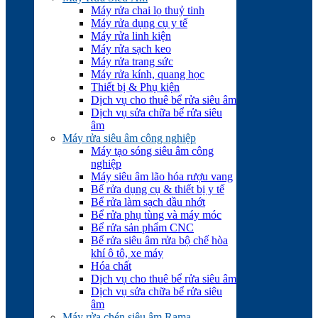
Máy rửa chai lọ thuỷ tinh
Máy rửa dụng cụ y tế
Máy rửa linh kiện
Máy rửa sạch keo
Máy rửa trang sức
Máy rửa kính, quang học
Thiết bị & Phụ kiện
Dịch vụ cho thuê bể rửa siêu âm
Dịch vụ sửa chữa bể rửa siêu
âm
Máy rửa siêu âm công nghiệp
Máy tạo sóng siêu âm công
nghiệp
Máy siêu âm lão hóa rượu vang
Bể rửa dụng cụ & thiết bị y tế
Bể rửa làm sạch dầu nhớt
Bể rửa phụ tùng và máy móc
Bể rửa sản phẩm CNC
Bể rửa siêu âm rửa bộ chế hòa
khí ô tô, xe máy
Hóa chất
Dịch vụ cho thuê bể rửa siêu âm
Dịch vụ sửa chữa bể rửa siêu
âm
Máy rửa chén siêu âm Rama