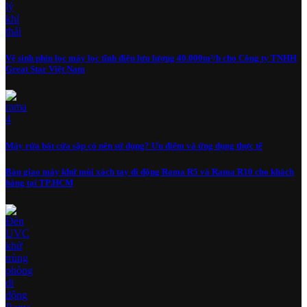
Vệ sinh phin lọc máy lọc tĩnh điện lưu lượng 40.000m³/h cho Công ty TNHH
Great Star Việt Nam
Máy rửa bát cửa sập có nên sử dụng? Ưu điểm và ứng dụng thực tế
Bàn giao máy khử mùi xách tay di động Rama R5 và Rama R10 cho khách
hàng tại TP.HCM