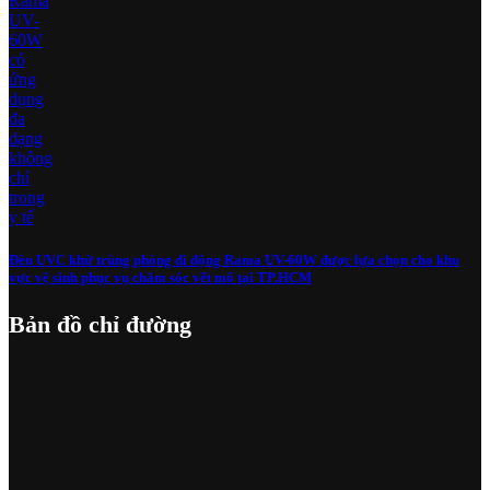
Đèn UVC khử trùng phòng di động Rama UV-60W được lựa chọn cho khu
vực vệ sinh phục vụ chăm sóc vết mổ tại TP.HCM
Bản đồ chỉ đường