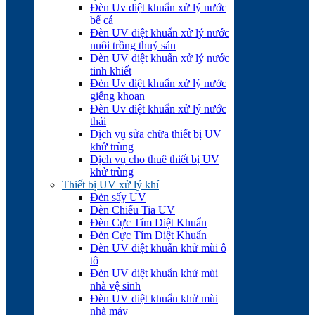
Đèn Uv diệt khuẩn xử lý nước
bể cá
Đèn UV diệt khuẩn xử lý nước
nuôi trồng thuỷ sản
Đèn UV diệt khuẩn xử lý nước
tinh khiết
Đèn Uv diệt khuẩn xử lý nước
giếng khoan
Đèn Uv diệt khuẩn xử lý nước
thải
Dịch vụ sửa chữa thiết bị UV
khử trùng
Dịch vụ cho thuê thiết bị UV
khử trùng
Thiết bị UV xử lý khí
Đèn sấy UV
Đèn Chiếu Tia UV
Đèn Cực Tím Diệt Khuẩn
Đèn Cực Tím Diệt Khuẩn
Đèn UV diệt khuẩn khử mùi ô
tô
Đèn UV diệt khuẩn khử mùi
nhà vệ sinh
Đèn UV diệt khuẩn khử mùi
nhà máy