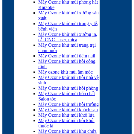
Máy Ozone khử mùi phòng hát
Karaoke
Máy Ozone khử mùi xưởng sản
xuất
Máy Ozone khử mùi trong y tế,
bệnh viện
Máy Ozone khử mùi xưởng in,
cắt CNC, laser, mica
Máy Ozone khử mùi trang trại
chăn nuôi
Máy Ozone khử mùi tiệm nail
Máy Ozone khử mùi hôi cống
rãnh
Máy ozone khử mùi ẩm mốc
Máy Ozone khử mùi hôi nhà vệ
sinh
Máy Ozone khử mùi hôi phòng
Máy Ozone khử mùi hóa chất
Salon tóc
Máy Ozone khử mùi hội trường
Máy Ozone khử mùi khách sạn
Máy Ozone khử mùi khói lửa
Máy Ozone khử mùi hôi khói
thuốc lá
Máy Ozone khử mùi khu chứa