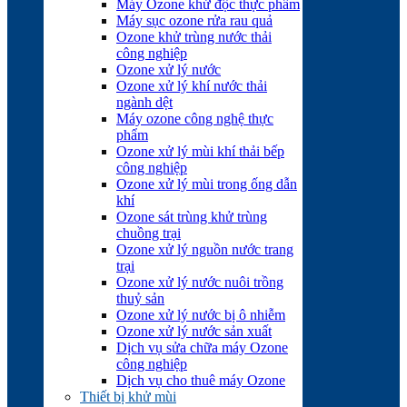
Máy Ozone khử độc thực phẩm
Máy sục ozone rửa rau quả
Ozone khử trùng nước thải
công nghiệp
Ozone xử lý nước
Ozone xử lý khí nước thải
ngành dệt
Máy ozone công nghệ thực
phẩm
Ozone xử lý mùi khí thải bếp
công nghiệp
Ozone xử lý mùi trong ống dẫn
khí
Ozone sát trùng khử trùng
chuồng trại
Ozone xử lý nguồn nước trang
trại
Ozone xử lý nước nuôi trồng
thuỷ sản
Ozone xử lý nước bị ô nhiễm
Ozone xử lý nước sản xuất
Dịch vụ sửa chữa máy Ozone
công nghiệp
Dịch vụ cho thuê máy Ozone
Thiết bị khử mùi