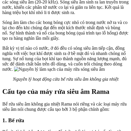
các sóng siêu âm (20-20 kHz). Sóng siêu âm sinh ra lan truyền trong
nước, khiến các phân tử nước co lại và giãn ra liên tục. Kết quả là
hàng triệu bọt khí nhỏ li ti được sinh ra.
Sóng âm làm cho các bong bóng cực nhỏ có trong nước nở ra và co
lại cho đến khi chúng đạt đến một kích thước nhất định và bùng
nổ.
Sự hình thành và nổ của bong bóng (quá trình tạo lỗ hổng) được
tạo ra hàng nghìn lần mỗi giây.
Bất kỳ vị trí nào có nước, ở đó đều có sóng siêu âm tiếp cận, đồng
nghĩa với việc bọt khí được sinh ra ở bề mặt đó và nhanh chóng nổ
tung. Sự nổ tung của bọt khí tạo thành nguồn năng lượng mạnh, đủ
sức để đánh chất bẩn trên đồ dùng, và cuốn trôi chúng theo dòng
nước.
Nguyên lý hoạt động cửa bể rửa siêu âm không gia nhiệt
Cấu tạo của máy rửa siêu âm Rama
Bể rửa siêu âm không gia nhiệt Rama nói riêng và các loại máy rửa
siêu âm nói chung được cấu tạo bởi 3 bộ phận chính gồm:
1. Bể rửa