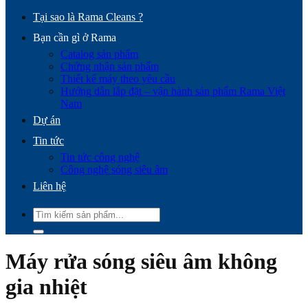
Tại sao là Rama Cleans ?
Bạn cần gì ở Rama
Catalog sản phẩm
Chứng nhận sản phẩm
Thiết kế máy theo yêu cầu
Hướng dẫn lắp đặt – vận hành sản phẩm Rama Việt
Nam
Dự án
Tin tức
Tin tức công nghệ
Công nghệ sóng siêu âm
Liên hệ
Tìm
kiếm:
Máy rửa sóng siêu âm không
gia nhiệt