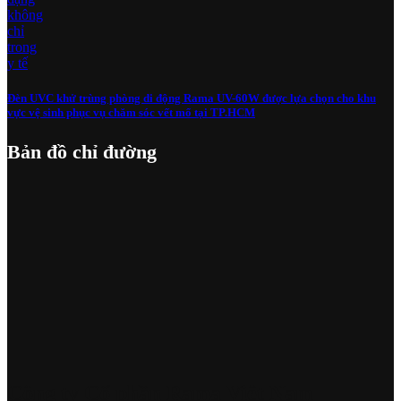
Đèn UVC khử trùng phòng di động Rama UV-60W được lựa chọn cho khu
vực vệ sinh phục vụ chăm sóc vết mổ tại TP.HCM
Bản đồ chỉ đường
Công ty Cổ phần Rama Việt Nam