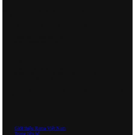
(MST - 0109520060 / RAMA VIET NAM JOINT STOCK
COMPANY)
Hồ trợ 24/7 miễn phí | Support 24/7 free
Hotline (Zalo/Call) : 098.676.5115
Phản ánh/ Khiếu nại: 098.676.5115
Mail : cskh@rama.com.vn
Văn phòng :
Miền Bắc : Số 17, Lô TT02, HD Mon City, Ngõ 2, Phố Hàm
Nghi ,P. Từ Liêm, TP.Hà Nội
Miền Nam : Số 52 Đường số 36, KĐT Vạn Phúc, P. Hiệp
Bình, TP. Hồ Chí Minh
Địa chỉ xưởng :
Lô 33 khu công nghiệp Lại Yên, X.Sơn Đồng ,
TP.Hà Nội
Liên kết khác
Giới thiệu Rama Việt Nam
Trang liên hệ