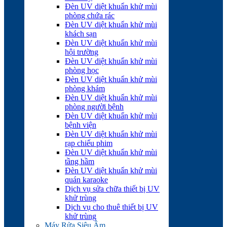
Đèn UV diệt khuẩn khử mùi
phòng chứa rác
Đèn UV diệt khuẩn khử mùi
khách sạn
Đèn UV diệt khuẩn khử mùi
hội trường
Đèn UV diệt khuẩn khử mùi
phòng học
Đèn UV diệt khuẩn khử mùi
phòng khám
Đèn UV diệt khuẩn khử mùi
phòng người bệnh
Đèn UV diệt khuẩn khử mùi
bệnh viện
Đèn UV diệt khuẩn khử mùi
rạp chiếu phim
Đèn UV diệt khuẩn khử mùi
tầng hầm
Đèn UV diệt khuẩn khử mùi
quán karaoke
Dịch vụ sửa chữa thiết bị UV
khử trùng
Dịch vụ cho thuê thiết bị UV
khử trùng
Máy Rửa Siêu Âm