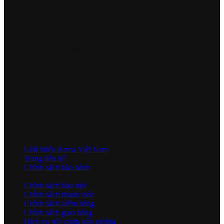
Mail : cskh@rama.com.vn
Văn phòng :
Miền Bắc : Số 17, Lô TT02, HD Mon City, Ngõ 2, Phố Hàm
Nghi ,P. Từ Liêm, TP.Hà Nội
Miền Nam : Số 52 Đường số 36, KĐT Vạn Phúc, P. Hiệp
Bình, TP. Hồ Chí Minh
Địa chỉ xưởng :
Lô 33 khu công nghiệp Lại Yên, X.Sơn Đồng ,
TP.Hà Nội
Liên kết khác
Giới thiệu Rama Việt Nam
Trang liên hệ
Chính sách bảo hành
Hướng dẫn đặt hàng
Chính sách bảo mật
Chính sách thanh toán
Chính sách kiểm hàng
Chính sách giao hàng
Dịch vụ sửa chữa bảo dưỡng