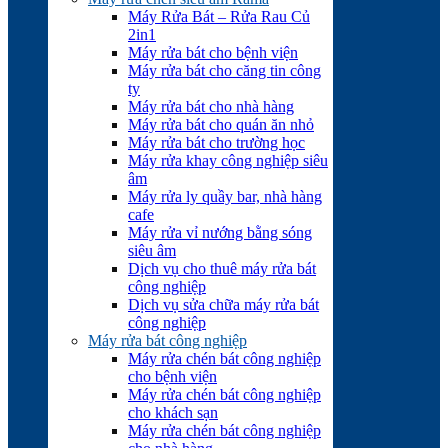
Máy Rửa Bát – Rửa Rau Củ
2in1
Máy rửa bát cho bệnh viện
Máy rửa bát cho căng tin công
ty
Máy rửa bát cho nhà hàng
Máy rửa bát cho quán ăn nhỏ
Máy rửa bát cho trường học
Máy rửa khay công nghiệp siêu
âm
Máy rửa ly quầy bar, nhà hàng
cafe
Máy rửa vỉ nướng bằng sóng
siêu âm
Dịch vụ cho thuê máy rửa bát
công nghiệp
Dịch vụ sửa chữa máy rửa bát
công nghiệp
Máy rửa bát công nghiệp
Máy rửa chén bát công nghiệp
cho bệnh viện
Máy rửa chén bát công nghiệp
cho khách sạn
Máy rửa chén bát công nghiệp