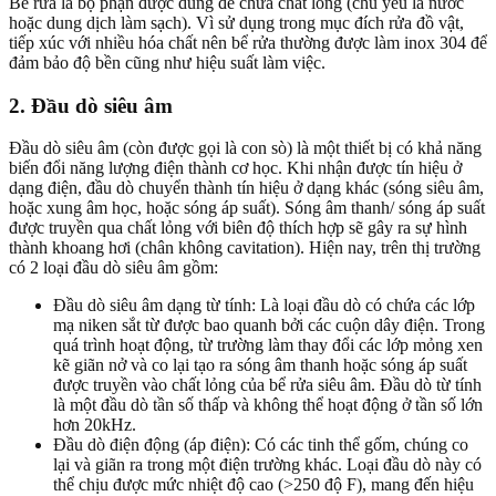
Bể rửa là bộ phận được dùng để chứa chất lỏng (chủ yếu là nước
hoặc dung dịch làm sạch). Vì sử dụng trong mục đích rửa đồ vật,
tiếp xúc với nhiều hóa chất nên bể rửa thường được làm inox 304 để
đảm bảo độ bền cũng như hiệu suất làm việc.
2. Đầu dò siêu âm
Đầu dò siêu âm (còn được gọi là con sò) là một thiết bị có khả năng
biến đổi năng lượng điện thành cơ học. Khi nhận được tín hiệu ở
dạng điện, đầu dò chuyển thành tín hiệu ở dạng khác (sóng siêu âm,
hoặc xung âm học, hoặc sóng áp suất). Sóng âm thanh/ sóng áp suất
được truyền qua chất lỏng với biên độ thích hợp sẽ gây ra sự hình
thành khoang hơi (chân không cavitation). Hiện nay, trên thị trường
có 2 loại đầu dò siêu âm gồm:
Đầu dò siêu âm dạng từ tính: Là loại đầu dò có chứa các lớp
mạ niken sắt từ được bao quanh bởi các cuộn dây điện. Trong
quá trình hoạt động, từ trường làm thay đổi các lớp mỏng xen
kẽ giãn nở và co lại tạo ra sóng âm thanh hoặc sóng áp suất
được truyền vào chất lỏng của bể rửa siêu âm. Đầu dò từ tính
là một đầu dò tần số thấp và không thể hoạt động ở tần số lớn
hơn 20kHz.
Đầu dò điện động (áp điện): Có các tinh thể gốm, chúng co
lại và giãn ra trong một điện trường khác. Loại đầu dò này có
thể chịu được mức nhiệt độ cao (>250 độ F), mang đến hiệu