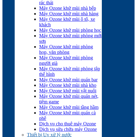
rác thải
Máy Ozone khử mùi nhà bếp
Máy Ozone khử mùi nhà hàng
Máy Ozone khử mùi ô tô, xe
khách
Máy Ozone khử mùi phòng học
Máy Ozone khử mùi phòng mới
sơn
Máy Ozone khử mùi phòng
họp, văn phòng
Máy Ozone khử mùi phòng
người già
Máy Ozone khử mùi phòng tập
thể hình
Máy Ozone khử mùi quán bar
Máy Ozone khử mùi nhà kho
Máy Ozone khử mùi vật nuôi
Máy Ozone khử mùi quán nét,
tiệm game
Máy Ozone khử mùi tầng hầm
Máy Ozone khử mùi quán cà
phê
Dịch vụ cho thuê máy Ozone
Dịch vụ sửa chữa máy Ozone
Thiết bị Uv xử lý nước