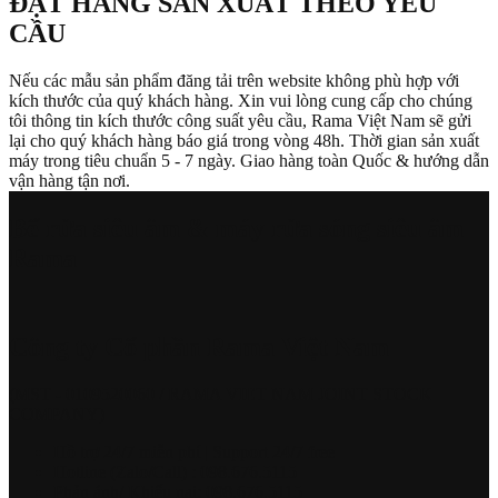
ĐẶT HÀNG SẢN XUẤT THEO YÊU
CẦU
Nếu các mẫu sản phẩm đăng tải trên website không phù hợp với
kích thước của quý khách hàng. Xin vui lòng cung cấp cho chúng
tôi thông tin kích thước công suất yêu cầu, Rama Việt Nam sẽ gửi
lại cho quý khách hàng báo giá trong vòng 48h. Thời gian sản xuất
máy trong tiêu chuẩn 5 - 7 ngày. Giao hàng toàn Quốc & hướng dẫn
vận hàng tận nơi.
Bể rửa siêu âm & máy rửa sóng siêu âm
Rama
Công ty Cổ phần Rama Việt Nam
(MST - 0109520060 / RAMA VIET NAM JOINT STOCK
COMPANY)
Hồ trợ 24/7 miễn phí | Support 24/7 free
Hotline (Zalo/Call) : 098.676.5115
Phản ánh/ Khiếu nại: 098.676.5115