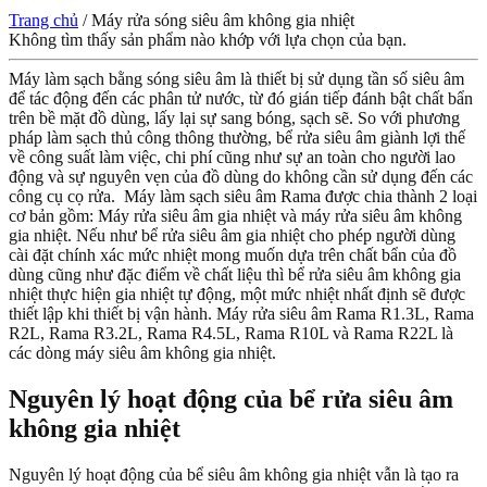
Trang chủ
/
Máy rửa sóng siêu âm không gia nhiệt
Không tìm thấy sản phẩm nào khớp với lựa chọn của bạn.
Máy làm sạch bằng sóng siêu âm là thiết bị sử dụng tần số siêu âm
để tác động đến các phân tử nước, từ đó gián tiếp đánh bật chất bẩn
trên bề mặt đồ dùng, lấy lại sự sang bóng, sạch sẽ. So với phương
pháp làm sạch thủ công thông thường, bể rửa siêu âm giành lợi thế
về công suất làm việc, chi phí cũng như sự an toàn cho người lao
động và sự nguyên vẹn của đồ dùng do không cần sử dụng đến các
công cụ cọ rửa.
Máy làm sạch siêu âm Rama được chia thành 2 loại
cơ bản gồm: Máy rửa siêu âm gia nhiệt và máy rửa siêu âm không
gia nhiệt. Nếu như bể rửa siêu âm gia nhiệt cho phép người dùng
cài đặt chính xác mức nhiệt mong muốn dựa trên chất bẩn của đồ
dùng cũng như đặc điểm về chất liệu thì bể rửa siêu âm không gia
nhiệt thực hiện gia nhiệt tự động, một mức nhiệt nhất định sẽ được
thiết lập khi thiết bị vận hành. Máy rửa siêu âm Rama R1.3L, Rama
R2L, Rama R3.2L, Rama R4.5L, Rama R10L và Rama R22L là
các dòng máy siêu âm không gia nhiệt.
Nguyên lý hoạt động của bể rửa siêu âm
không gia nhiệt
Nguyên lý hoạt động của bể siêu âm không gia nhiệt vẫn là tạo ra