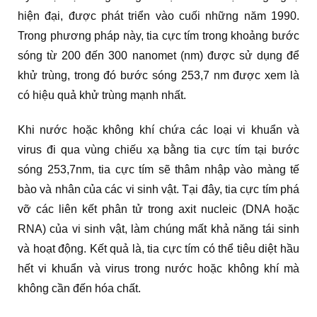
RUD-
110 –
1600
1240W
8
254nm
1.0
8B150W
120 m³/h
219 
hiện đại, được phát triển vào cuối những năm 1990.
MPa
Trong phương pháp này, tia cực tím trong khoảng bước
0.6 –
RUD-
130 –
1600
sóng từ 200 đến 300 nanomet (nm) được sử dụng để
1395W
9
254nm
1.0
9B150W
135 m³/h
273 
MPa
khử trùng, trong đó bước sóng 253,7 nm được xem là
có hiệu quả khử trùng mạnh nhất.
Khi nước hoặc không khí chứa các loại vi khuẩn và
virus đi qua vùng chiếu xạ bằng tia cực tím tại bước
sóng 253,7nm, tia cực tím sẽ thâm nhập vào màng tế
bào và nhân của các vi sinh vật. Tại đây, tia cực tím phá
vỡ các liên kết phân tử trong axit nucleic (DNA hoặc
RNA) của vi sinh vật, làm chúng mất khả năng tái sinh
và hoạt động. Kết quả là, tia cực tím có thể tiêu diệt hầu
hết vi khuẩn và virus trong nước hoặc không khí mà
không cần đến hóa chất.