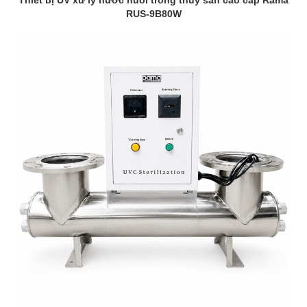
Thiết bị UV xử lý nước nuôi trồng thuỷ sản cao cấp Rama
RUS-9B80W