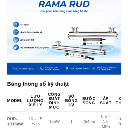
Bảng thông số kỹ thuật
CÔNG
LƯU
SỐ
SUẤT
BƯỚC
ÁP
KÍC
MODEL
LƯỢNG
BÓNG
ĐỊNH
SÓNG
SUẤT
THƯ
XỬ LÝ
UV
MỨC
0.6 –
RUD-
10 – 15
1600
155W
1
254nm
1.0
1B150W
m³/h
76 m
MPa