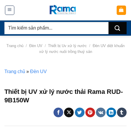
Chuyển
đến
nội
Tìm
dung
kiếm:
Trang chủ
/
Đèn UV
/
Thiết bị Uv xử lý nước
/
Đèn UV diệt khuẩn
xử lý nước nuôi trồng thuỷ sản
Trang chủ
»
Đèn UV
Thiết bị UV xử lý nước thải Rama RUD-
9B150W