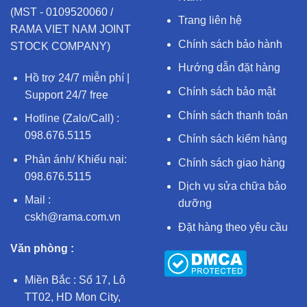
(MST - 0109520060 /
Trang liên hệ
RAMA VIET NAM JOINT
Chính sách bảo hành
STOCK COMPANY)
Hướng dẫn đặt hàng
Hồ trợ 24/7 miễn phí |
Chính sách bảo mật
Support 24/7 free
Chính sách thanh toán
Hotline (Zalo/Call) :
098.676.5115
Chính sách kiểm hàng
Phản ánh/ Khiếu nại:
Chính sách giao hàng
098.676.5115
Dịch vụ sửa chữa bảo
Mail :
dưỡng
cskh@rama.com.vn
Đặt hàng theo yêu cầu
Văn phòng :
Miền Bắc : Số 17, Lô
TT02, HD Mon City,