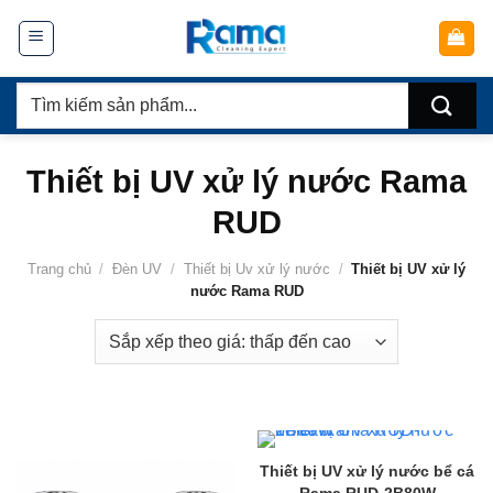
Chuyển
đến
nội
Tìm
dung
kiếm:
Thiết bị UV xử lý nước Rama
RUD
Trang chủ
/
Đèn UV
/
Thiết bị Uv xử lý nước
/
Thiết bị UV xử lý
nước Rama RUD
Thiết bị UV xử lý nước bể cá
Rama RUD-2B80W