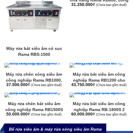
31.250.000
₫
(Chưa bao gồm thuế)
suất 1.2kW, dung tích 108L
Máy rửa bát siêu âm có sục
Rama RBS-1500
Máy rửa chén sóng siêu âm
Máy rửa bát siêu âm công
công nghiệp Rama RB1000,
nghiệp Rama RB1200 cho
37.500.000
₫
43.750.000
₫
(Chưa bao gồm thuế)
(Chưa bao gồm thuế)
công suất 1.5kW, dung tích
nhà hàng, dung tích 180L
144L
Máy rửa chén bát siêu âm
Máy rửa bát siêu âm công
công nghiệp Rama RB1500S
nghiệp Rama RB-1800S 2
50.000.000
₫
60.000.000
₫
(Chưa bao gồm thuế)
(Chưa bao gồm thuế)
cho nhà hàng quán ăn, công
bồn cho nhà hàng căng tin,
suất 1.5kW
công suất 1.8kW
Bể rửa siêu âm & máy rửa sóng siêu âm Rama