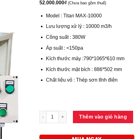
52.000.000
₫
(Chưa bao gồm thuế)
Model : Titan MAX-10000
Lưu lượng xử lý : 10000 m3/h
Công suất : 380W
Áp suất : <150pa
Kích thước máy :790*1065*610 mm
Kích thước mặt bích : 886*502 mm
Chất liệu vỏ : Thép sơn tĩnh điện
Máy lọc tĩnh điện xử lý khí thải CO Dr.Air Tit
Thêm vào giỏ hàng