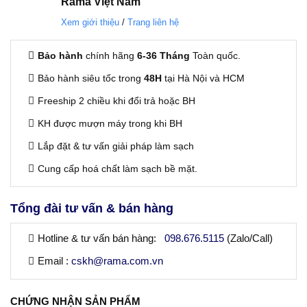
Rama
Việt Nam
Xem giới thiệu
/
Trang liên hệ
Bảo hành
chính hãng
6-36 Tháng
Toàn quốc.
Bảo hành siêu tốc trong
48H
tại Hà Nội và HCM
Freeship 2 chiều khi đổi trả hoặc BH
KH được mượn máy trong khi BH
Lắp đặt & tư vấn giải pháp làm sạch
Cung cấp hoá chất làm sạch bề mặt.
Tổng đài tư vấn & bán hàng
Hotline & tư vấn bán hàng:
098.676.5115
(Zalo/Call)
an MAX-10000 số lượng
Email :
cskh@rama.com.vn
CHỨNG NHẬN SẢN PHẨM