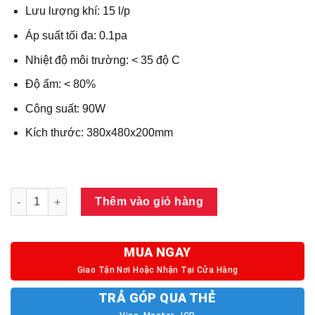
Lưu lượng khí: 15 l/p
Áp suất tối đa: 0.1pa
Nhiệt độ môi trường: < 35 độ C
Độ ẩm: < 80%
Công suất: 90W
Kích thước: 380x480x200mm
Máy ozone công nghiệp Rama RS-5GH, sản lượng 5g/h, công s
Thêm vào giỏ hàng
MUA NGAY
Giao Tận Nơi Hoặc Nhận Tại Cửa Hàng
TRẢ GÓP QUA THẺ