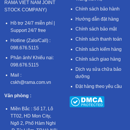
RAMA VIET NAM JOINT
Chính sách bảo hành
STOCK COMPANY)
Hướng dẫn đặt hàng
Hồ trợ 24/7 miễn phí |
Chính sách bảo mật
Support 24/7 free
Chính sách thanh toán
Hotline (Zalo/Call) :
098.676.5115
Chính sách kiểm hàng
Phản ánh/ Khiếu nại:
Chính sách giao hàng
098.676.5115
Dịch vụ sửa chữa bảo
Mail :
dưỡng
cskh@rama.com.vn
Đặt hàng theo yêu cầu
Văn phòng :
Miền Bắc : Số 17, Lô
TT02, HD Mon City,
Ngõ 2, Phố Hàm Nghi