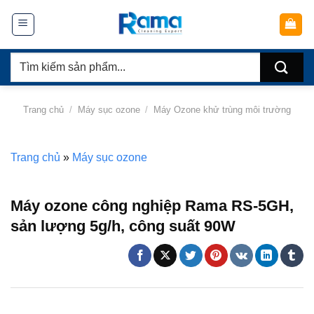
Chuyển
đến
nội
Tìm
dung
kiếm:
Trang chủ
/
Máy sục ozone
/
Máy Ozone khử trùng môi trường
Trang chủ
»
Máy sục ozone
Máy ozone công nghiệp Rama RS-5GH,
sản lượng 5g/h, công suất 90W